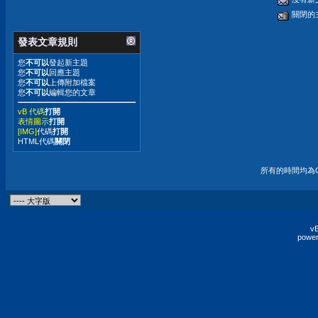
關閉的
發表文章規則
您
不可以
發起新主題
您
不可以
回應主題
您
不可以
上傳附加檔案
您
不可以
編輯您的文章
vB 代碼
打開
表情圖示
打開
[IMG]
代碼
打開
HTML代碼
關閉
所有的時間均為G
vB
power