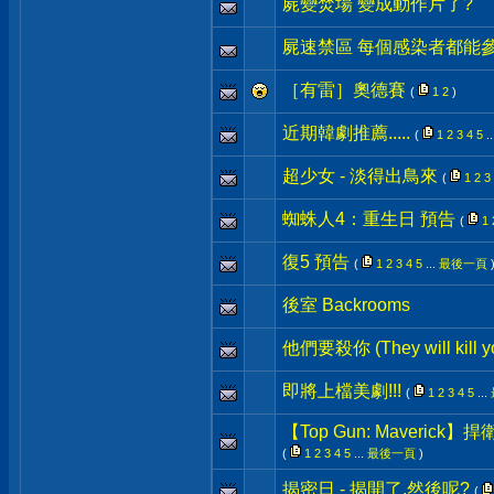
屍變焚場 變成動作片了?
屍速禁區 每個感染者都能
［有雷］奧德賽
(
1
2
)
近期韓劇推薦.....
(
1
2
3
4
5
..
超少女 - 淡得出鳥來
(
1
2
3
蜘蛛人4：重生日 預告
(
1
復5 預告
(
1
2
3
4
5
...
最後一頁
後室 Backrooms
他們要殺你 (They will kill y
即將上檔美劇!!!
(
1
2
3
4
5
...
【Top Gun: Maverick
(
1
2
3
4
5
...
最後一頁
)
揭密日 - 揭開了,然後呢?
(