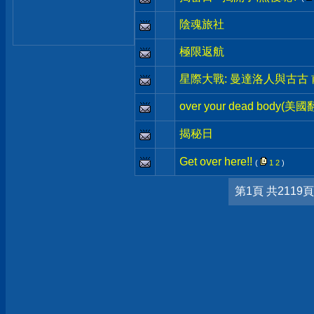
陰魂旅社
極限返航
星際大戰: 曼達洛人與古古
over your dead body(美
揭秘日
Get over here!!
(
1
2
)
第1頁 共2119頁