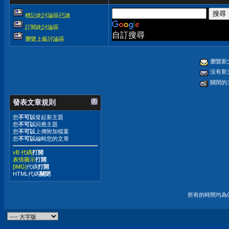
標記此討論區已讀
訂閱此討論區
自訂搜尋
瀏覽上級討論區
瀏覽新
沒有新
關閉的
發表文章規則
您
不可以
發起新主題
您
不可以
回應主題
您
不可以
上傳附加檔案
您
不可以
編輯您的文章
vB 代碼
打開
表情圖示
打開
[IMG]
代碼
打開
HTML代碼
關閉
所有的時間均為G