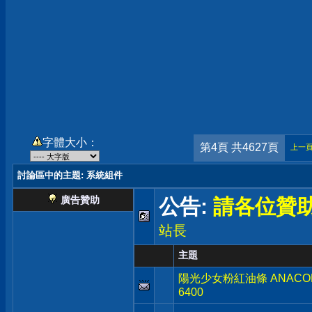
字體大小：
第4頁 共4627頁
上一
討論區中的主題
: 系統組件
廣告贊助
公告:
請各位贊
站長
主題
陽光少女粉紅油條 ANACOMD
6400