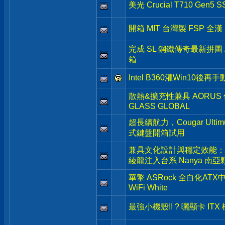
美光 Crucial T710 Gen
開箱 MIT 台灣製 FSP 全漢
完成 SL 鋼鐵傳奇最新拼圖 AS
箱
Intel B360灌Win10後再手動
散熱&擴充性兼具 AORUS
GLASS GLOBAL
超長續航力，Cougar Ultim
式鍵盤開箱試用
兼具文化設計與穩定效能：Un
綾龍注入台系 Nanya 南亞
華擎 ASRock 全白化ATX中階
WiFi White
最強小機殼!! ? 曬顯卡 ITX