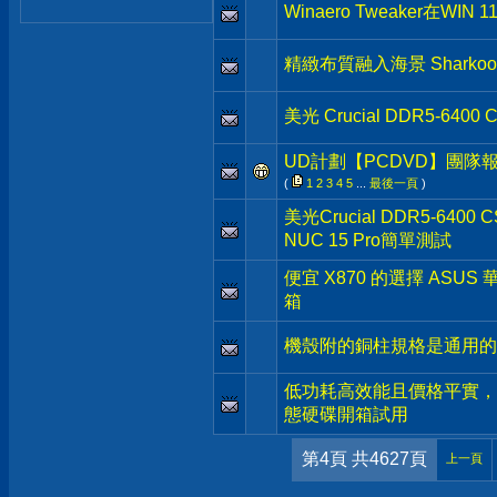
Winaero Tweaker在WI
精緻布質融入海景 Sharkoon
美光 Crucial DDR5-640
UD計劃【PCDVD】團隊
(
1
2
3
4
5
...
最後一頁
)
美光Crucial DDR5-640
NUC 15 Pro簡單測試
便宜 X870 的選擇 ASUS 華碩
箱
機殼附的銅柱規格是通用的
低功耗高效能且價格平實，美光 C
態硬碟開箱試用
第4頁 共4627頁
上一頁