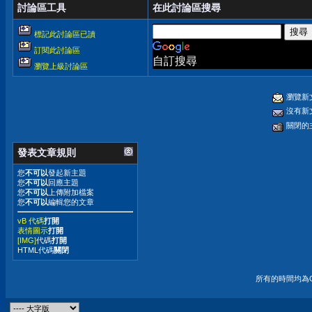
討論區工具
在此討論區搜尋
標記此討論區已讀
訂閱此討論區
自訂搜尋
瀏覽上級討論區
瀏覽新
沒有新
關閉的
發表文章規則
您
不可以
發起新主題
您
不可以
回應主題
您
不可以
上傳附加檔案
您
不可以
編輯您的文章
vB 代碼
打開
表情圖示
打開
[IMG]
代碼
打開
HTML代碼
關閉
所有的時間均為G