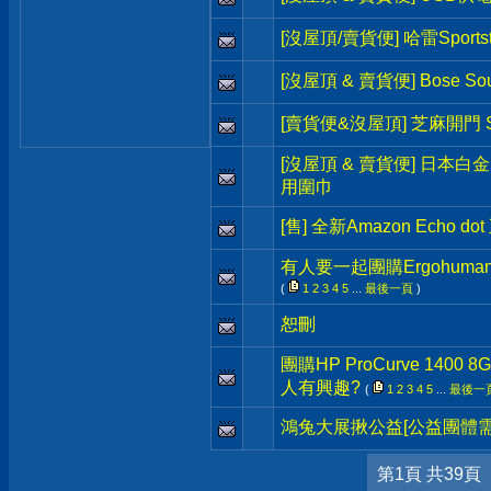
[沒屋頂/賣貨便] 哈雷Sportst
[沒屋頂 & 賣貨便] Bose So
[賣貨便&沒屋頂] 芝麻開門 S
[沒屋頂 & 賣貨便] 日本白
用圍巾
[售] 全新Amazon Echo 
有人要一起團購Ergohum
(
1
2
3
4
5
...
最後一頁
)
恕刪
團購HP ProCurve 1400 8G
人有興趣?
(
1
2
3
4
5
...
最後一
鴻兔大展揪公益[公益團體需
第1頁 共39頁