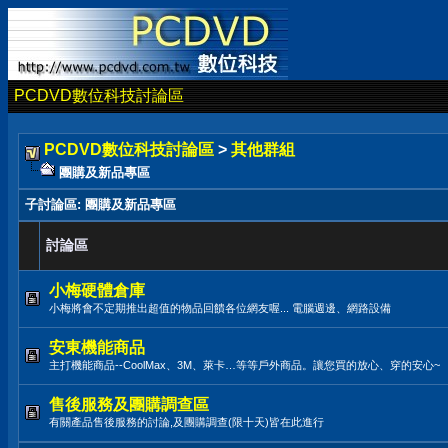
PCDVD數位科技討論區
PCDVD數位科技討論區
>
其他群組
團購及新品專區
子討論區
: 團購及新品專區
討論區
小梅硬體倉庫
小梅將會不定期推出超值的物品回饋各位網友喔... 電腦週邊、網路設備
安東機能商品
主打機能商品--CoolMax、3M、萊卡…等等戶外商品。讓您買的放心、穿的安心~
售後服務及團購調查區
有關產品售後服務的討論,及團購調查(限十天)皆在此進行