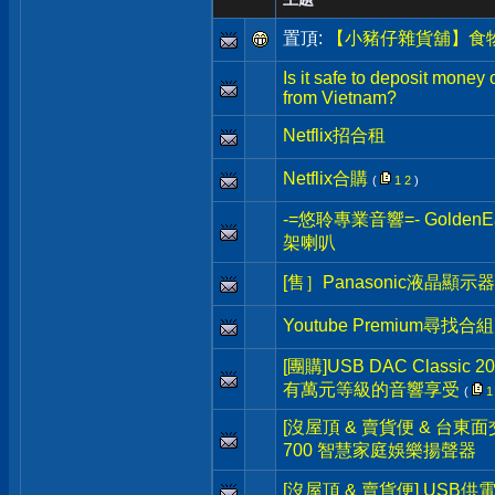
置頂:
【小豬仔雜貨舖】食
Is it safe to deposit money
from Vietnam?
Netflix招合租
Netflix合購
(
1
2
)
-=悠聆專業音響=- Golden
架喇叭
[售］Panasonic液晶顯示
Youtube Premium尋找合組
[團購]USB DAC Classi
有萬元等級的音響享受
(
1
[沒屋頂 & 賣貨便 & 台東面交] 
700 智慧家庭娛樂揚聲器
[沒屋頂 & 賣貨便] USB