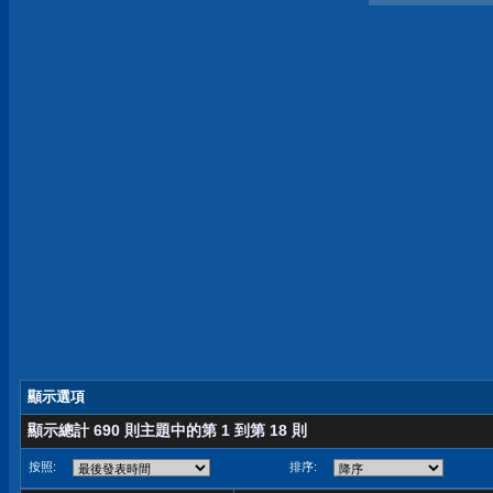
顯示選項
顯示總計 690 則主題中的第 1 到第 18 則
按照:
排序: