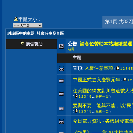
字體大小：
第1頁 共337
討論區中的主題
: 社會時事發言區
公告:
請各位贊助本站繼續營運
廣告贊助
站長
主題
置頂:
入板注意事項
(
1
2
3
4
5
中國正式進入慶豐元年
(
1
2
住美國的網友對川普這號人
(
1
2
3
4
5
...
最後一頁
)
要與不要、能與不能，以"民
(
1
2
3
4
5
...
最後一頁
)
今日電力資訊 - 各機組發電
《臨界》—— 當 AI 大樓