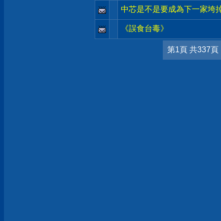
中芯是不是要成為下一家垮
《誤食台毒》
第1頁 共337頁