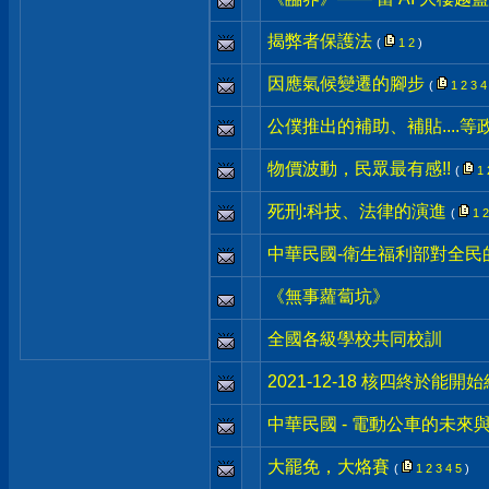
揭弊者保護法
(
1
2
)
因應氣候變遷的腳步
(
1
2
3
4
公僕推出的補助、補貼....等
物價波動，民眾最有感!!
(
1
死刑:科技、法律的演進
(
1
2
中華民國-衛生福利部對全民
《無事蘿蔔坑》
全國各級學校共同校訓
2021-12-18 核四終於能開
中華民國 - 電動公車的未來
大罷免，大烙賽
(
1
2
3
4
5
)