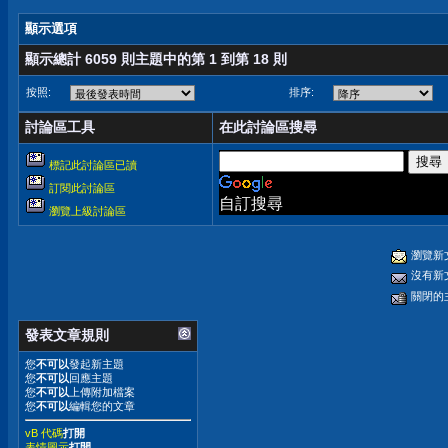
顯示選項
顯示總計 6059 則主題中的第 1 到第 18 則
按照:
排序:
討論區工具
在此討論區搜尋
標記此討論區已讀
訂閱此討論區
自訂搜尋
瀏覽上級討論區
瀏覽新
沒有新
關閉的
發表文章規則
您
不可以
發起新主題
您
不可以
回應主題
您
不可以
上傳附加檔案
您
不可以
編輯您的文章
vB 代碼
打開
表情圖示
打開