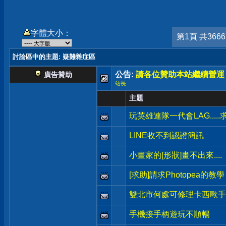
字體大小：
第1頁 共366
討論區中的主題
: 疑難雜症區
公告:
請各位贊助本站繼續營運
廣告贊助
站長
主題
玩英雄連隊一代會LAG.....
LINE收不到認證簡訊
小畫家的[形狀]畫不出來....
[求助]請求Photopea的教學
雙北市何處可修理卡西歐手錶
手機接手柄遊玩不順暢