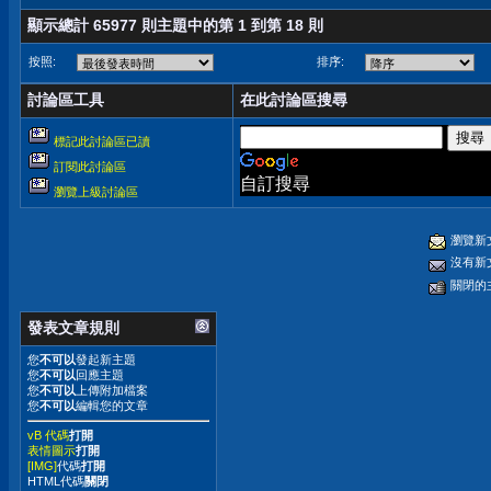
顯示總計 65977 則主題中的第 1 到第 18 則
按照:
排序:
討論區工具
在此討論區搜尋
標記此討論區已讀
訂閱此討論區
自訂搜尋
瀏覽上級討論區
瀏覽新
沒有新
關閉的
發表文章規則
您
不可以
發起新主題
您
不可以
回應主題
您
不可以
上傳附加檔案
您
不可以
編輯您的文章
vB 代碼
打開
表情圖示
打開
[IMG]
代碼
打開
HTML代碼
關閉