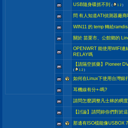
USB隨身碟抓不到
(
1
2
)
問 有人知道ATI偵測器廠商
WIN11 的 temp 轉給ramdis
關於 苗栗市、公館鄉的 Lin
OPENWRT 能使用WIFI
RELAY嗎
【請隔空抓藥】Pioneer
(
1
2
)
如何在Linux下使用台灣
耳機線有分+-嗎?
請問怎麼調整凡士林的稠度
【討論】請問妳你們對於這
那邊有ISO檔能像USBOX 