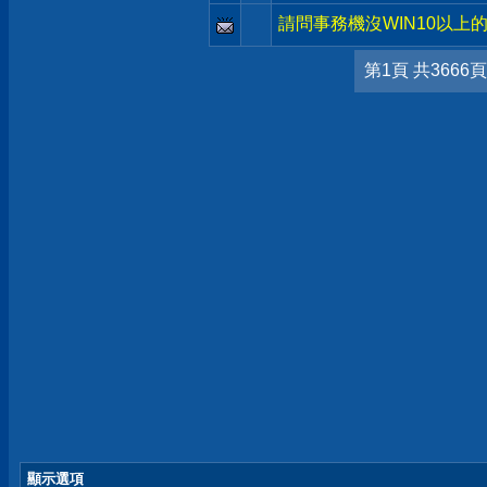
請問事務機沒WIN10以上的
第1頁 共3666頁
顯示選項