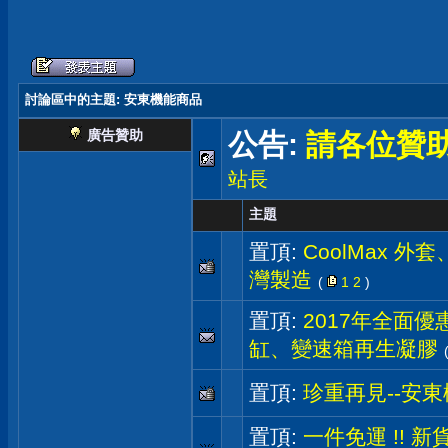
討論區中的主題
: 安東機能商品
廣告贊助
公告:
請各位贊
站長
主題
置頂:
CoolMax 
灣製造
(
1
2
)
置頂:
2017年全面優惠
缸、變速箱再生凝膠
置頂:
珍重再見--安
置頂:
一件免運 !! 新