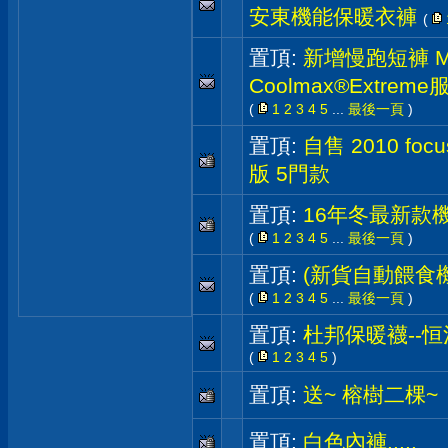
安東機能保暖衣褲
(
置頂:
新增慢跑短褲 M
Coolmax®Extre
(
1
2
3
4
5
...
最後一頁
)
置頂:
自售 2010 fo
版 5門款
置頂:
16年冬最新款機
(
1
2
3
4
5
...
最後一頁
)
置頂:
(新貨自動餵食
(
1
2
3
4
5
...
最後一頁
)
置頂:
杜邦保暖襪--恒
(
1
2
3
4
5
)
置頂:
送~ 榕樹二棵~
置頂:
白色內褲.....