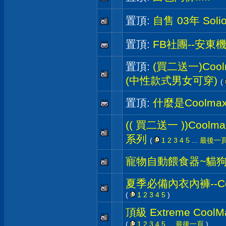
置頂:
自售 03年 Sol
置頂:
FB社團--安東
置頂:
(買二送一)Coo
(中性款式男女可穿)
(
置頂:
什麼是Coolma
(( 買二送一 ))Coolm
系列
(
1
2
3
4
5
...
最後一
寵物自動餵食器~貓
夏季必備內衣內褲--Coo
(
1
2
3
4
5
)
頂級 Extreme Coo
(
1
2
3
4
5
...
最後一頁
)