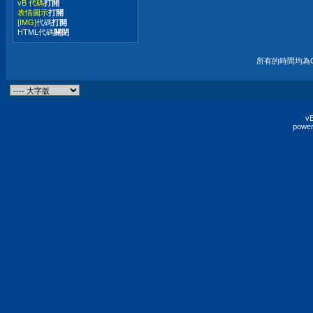
vB 代碼
打開
表情圖示
打開
[IMG]
代碼
打開
HTML代碼
關閉
所有的時間均為G
vB
power