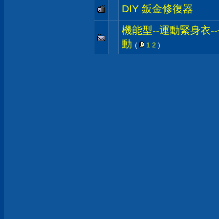
DIY 鈑金修復器
機能型--運動緊身衣-
動
(
1
2
)