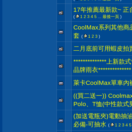
17年推薦最新款~ 
(
1
2
3
4
5
...
最後一頁
)
CoolMax系列其他
套
(
1
2
3
)
二月底前可用蝦皮拍
**************
品牌雨衣**************
萊卡CoolMax單車內
((買二送一)) Coolm
Polo、T恤(中性款式
(加送電瓶夾)電動抽油
必備-可抽水
(
1
2
3
4
5