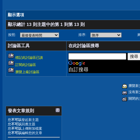
顯示選項
顯示總計 13 則主題中的第 1 到第 13 則
按照:
排序:
來
討論區工具
在此討論區搜尋
標記此討論區已讀
訂閱此討論區
自訂搜尋
瀏覽上級討論區
瀏覽新
沒有新
關閉的
發表文章規則
您
不可以
發起新主題
您
不可以
回應主題
您
不可以
上傳附加檔案
您
不可以
編輯您的文章