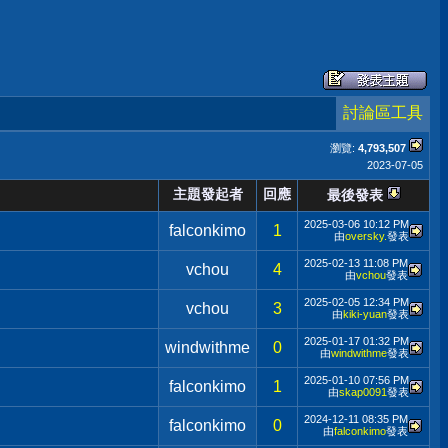
討論區工具
瀏覽:
4,793,507
2023-07-05
主題發起者
回應
最後發表
2025-03-06
10:12 PM
falconkimo
1
由
oversky.
發表
2025-02-13
11:08 PM
vchou
4
由
vchou
發表
2025-02-05
12:34 PM
vchou
3
由
kiki-yuan
發表
2025-01-17
01:32 PM
windwithme
0
由
windwithme
發表
2025-01-10
07:56 PM
falconkimo
1
由
skap0091
發表
2024-12-11
08:35 PM
falconkimo
0
由
falconkimo
發表