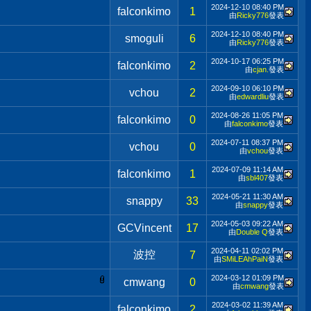
2024-12-10
08:40 PM
falconkimo
1
由
Ricky776
發表
2024-12-10
08:40 PM
smoguli
6
由
Ricky776
發表
2024-10-17
06:25 PM
falconkimo
2
由
cjan.
發表
2024-09-10
06:10 PM
vchou
2
由
edwardliu
發表
2024-08-26
11:05 PM
falconkimo
0
由
falconkimo
發表
2024-07-11
08:37 PM
vchou
0
由
vchou
發表
2024-07-09
11:14 AM
falconkimo
1
由
sbl407
發表
2024-05-21
11:30 AM
snappy
33
由
snappy
發表
2024-05-03
09:22 AM
GCVincent
17
由
Double Q
發表
2024-04-11
02:02 PM
波控
7
由
SMiLEAhPaiN
發表
2024-03-12
01:09 PM
cmwang
0
由
cmwang
發表
2024-03-02
11:39 AM
falconkimo
2