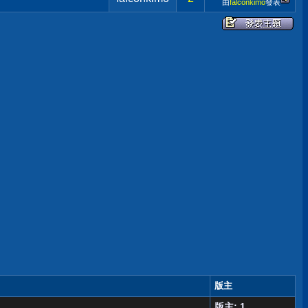
由
falconkimo
發表
版主
版主: 1