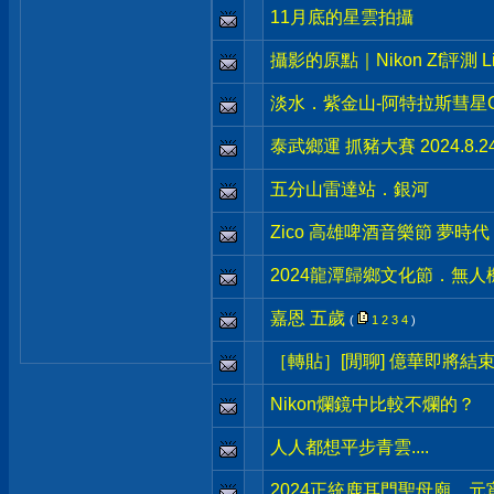
11月底的星雲拍攝
攝影的原點｜Nikon Zf評測 Li
淡水．紫金山-阿特拉斯彗星C/2
泰武鄉運 抓豬大賽 2024.8.2
五分山雷達站．銀河
Zico 高雄啤酒音樂節 夢時代 20
2024龍潭歸鄉文化節．無人
嘉恩 五歲
(
1
2
3
4
)
［轉貼］[閒聊] 億華即將結
Nikon爛鏡中比較不爛的？
人人都想平步青雲....
2024正統鹿耳門聖母廟．