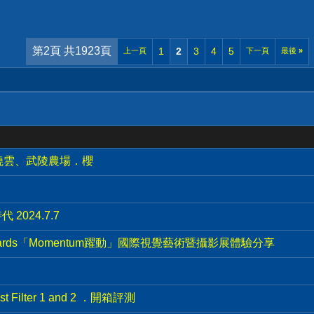
第2頁 共1923頁
1
2
3
4
5
上一頁
下一頁
最後
»
燒雲、武陵農場．櫻
 2024.7.7
rPro Awards「Momentum躍動」國際視覺藝術暨攝影展體驗分享
 Filter 1 and 2 ．開箱評測