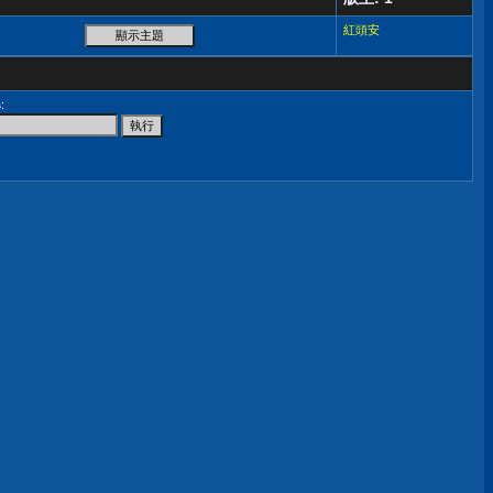
紅頭安
尋
: