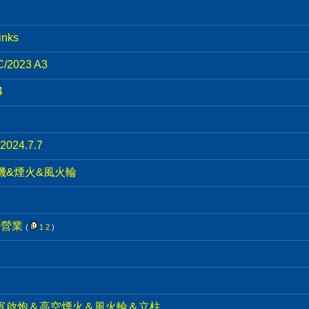
nks
023 A3
4
24.7.7
機&煙火&風火輪
束營業
(
1
2
)
元宵啟炮＆高空煙火＆風火輪＆立柱