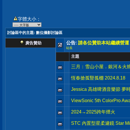
字體大小：
討論區中的主題
: 數位攝影討論區
公告:
請各位贊助本站繼續營運
廣告贊助
站長
主題
三月：雪山小屋．銀河＆火
恆春搶孤豎孤棚 2024.8.18
Jessica 高雄啤酒音樂節 夢時代
ViewSonic 5th Colo
2024→2025跨年煙火
STC 內置型星柔濾鏡 Star Mist