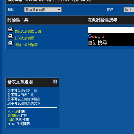
按照:
排序:
討論區工具
在此討論區搜尋
標記此討論區已讀
訂閱此討論區
自訂搜尋
瀏覽上級討論區
發表文章規則
您
不可以
發起新主題
您
不可以
回應主題
您
不可以
上傳附加檔案
您
不可以
編輯您的文章
vB 代碼
打開
表情圖示
打開
[IMG]
代碼
打開
HTML代碼
關閉