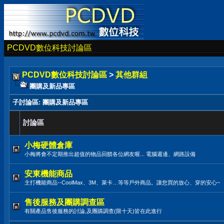
PCDVD數位科技討論區
PCDVD數位科技討論區
>
其他群組
團購及新品專區
子討論區
: 團購及新品專區
討論區
小梅硬體倉庫
小梅將會不定期推出超值的物品回饋各位網友喔... 電腦週邊、網路設備
安東機能商品
主打機能商品--CoolMax、3M、萊卡…等等戶外商品。讓您買的放心、穿的安心~
售後服務及團購調查區
有關產品售後服務的討論,及團購調查(限十天)皆在此進行