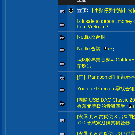
置頂:
【小豬仔雜貨舖】食
Is it safe to deposit money
from Vietnam?
Netflix招合租
Netflix合購
(
1
2
)
-=悠聆專業音響=- Golden
架喇叭
[售］Panasonic液晶顯示
Youtube Premium尋找合組
[團購]USB DAC Classi
有萬元等級的音響享受
(
1
[沒屋頂 & 賣貨便 & 台東面交] 
700 智慧家庭娛樂揚聲器
[沒屋頂 & 賣貨便] USB