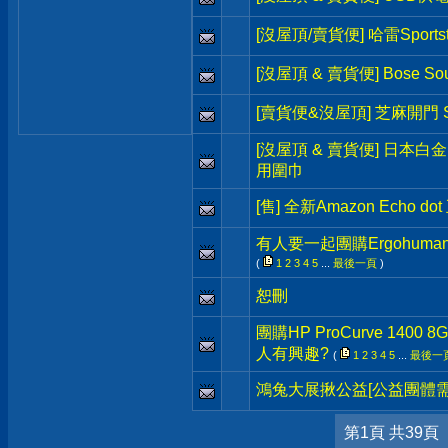
[沒屋頂/賣貨便] 哈雷Sportst
[沒屋頂 & 賣貨便] Bose So
[賣貨便&沒屋頂] 芝麻開門 S
[沒屋頂 & 賣貨便] 日本白
用圍巾
[售] 全新Amazon Echo 
有人要一起團購Ergohum
(
1
2
3
4
5
...
最後一頁
)
恕刪
團購HP ProCurve 1400 8G
人有興趣?
(
1
2
3
4
5
...
最後一
鴻兔大展揪公益[公益團體需
第1頁 共39頁