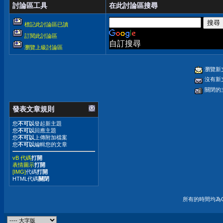
討論區工具
在此討論區搜尋
標記此討論區已讀
訂閱此討論區
自訂搜尋
瀏覽上級討論區
瀏覽新
沒有新
關閉的
發表文章規則
您
不可以
發起新主題
您
不可以
回應主題
您
不可以
上傳附加檔案
您
不可以
編輯您的文章
vB 代碼
打開
表情圖示
打開
[IMG]
代碼
打開
HTML代碼
關閉
所有的時間均為G