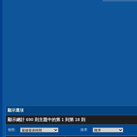
顯示選項
顯示總計 690 則主題中的第 1 到第 18 則
按照:
排序: