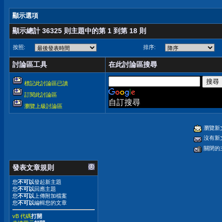
顯示選項
顯示總計 36325 則主題中的第 1 到第 18 則
按照:
排序:
討論區工具
在此討論區搜尋
標記此討論區已讀
訂閱此討論區
自訂搜尋
瀏覽上級討論區
瀏覽新
沒有新
關閉的
發表文章規則
您
不可以
發起新主題
您
不可以
回應主題
您
不可以
上傳附加檔案
您
不可以
編輯您的文章
vB 代碼
打開