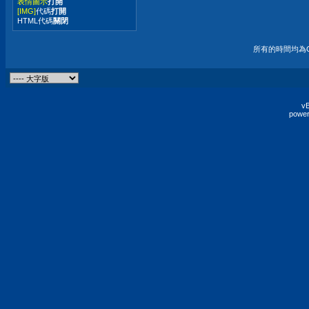
表情圖示
打開
[IMG]
代碼
打開
HTML代碼
關閉
所有的時間均為G
vB
power