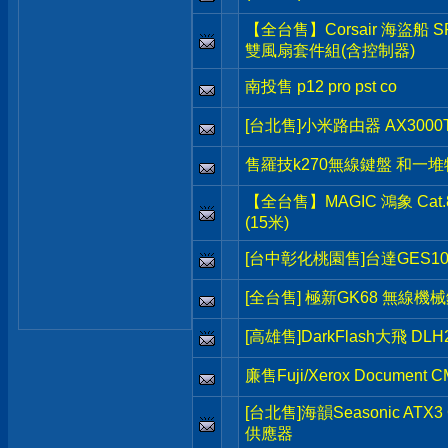
【全台售】Corsair 海盜船 SP
雙風扇套件組(含控制器)
南投售 p12 pro pst co
[台北售]小米路由器 AX3000T 
售羅技k270無線鍵盤 和一
【全台售】MAGIC 鴻象 Ca
(15米)
[台中彰化桃園售]台達GES1
[全台售] 極新GK68 無線機
[高雄售]DarkFlash大飛 DL
廉售Fuji/Xerox Document
[台北售]海韻Seasonic ATX
供應器