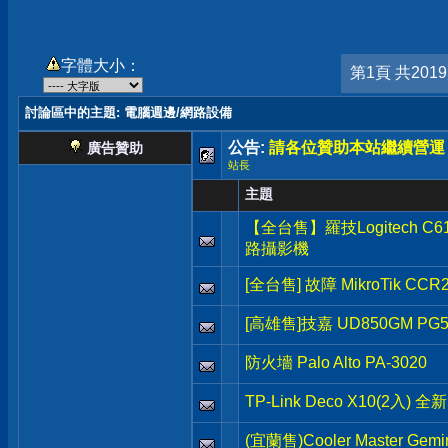
字體大小：
第1頁 共201
討論區中的主題
: 電腦週邊/網路設備
公告:
請各位贊助本站繼續營運
廣告贊助
站長
主題
【全台售】羅技Logitech C615
路攝影機
[全台售] 故障 MikroTik CCR
[高雄售]技嘉 UD850GM P
防火墻 Palo Alto PA-3020
TP-Link Deco X10(2入) 
(宜蘭售)Cooler Master Ge