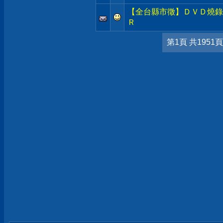
【全台縣市徵】ＤＶＤ燒錄
Ｒ
第1頁 共1951頁