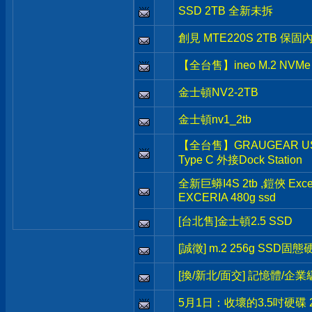
SSD 2TB 全新未拆
創見 MTE220S 2TB 保固
【全台售】ineo M.2 NVMe
金士頓NV2-2TB
金士頓nv1_2tb
【全台售】GRAUGEAR USB3
Type C 外接Dock Station
全新巨蟒I4S 2tb ,鎧俠 Excer
EXCERIA 480g ssd
[台北售]金士頓2.5 SSD
[誠徵] m.2 256g SSD固態
[換/新北/面交] 記憶體/企業級 
5月1日：收壞的3.5吋硬碟 2