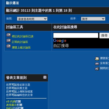
顯示選項
顯示總計 35113 則主題中的第 1 到第 18 則
按照:
排序:
討論區工具
在此討論區搜尋
標記此討論區已讀
訂閱此討論區
自訂搜尋
瀏覽上級討論區
瀏覽新
沒有新
關閉的
發表文章規則
您
不可以
發起新主題
您
不可以
回應主題
您
不可以
上傳附加檔案
您
不可以
編輯您的文章
vB 代碼
打開
表情圖示
打開
[IMG]
代碼
打開