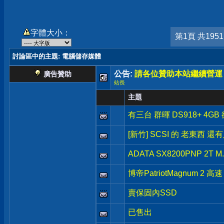
字體大小：
第1頁 共195
討論區中的主題
: 電腦儲存媒體
公告:
請各位贊助本站繼續營運
廣告贊助
站長
主題
有三台 群暉 DS918+ 4GB
[新竹] SCSI 的 老東西 還
ADATA SX8200PNP 2T M
博帝PatriotMagnum 2 高速
賣保固內SSD
已售出