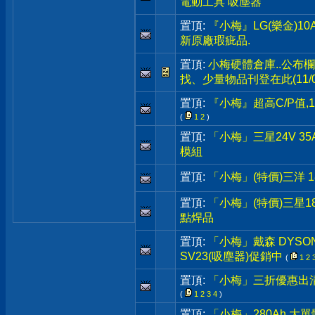
電動工具 吸塵器
置頂:
『小梅』LG(樂金)10A
新原廠瑕疵品.
置頂:
小梅硬體倉庫..公布
找、少量物品刊登在此(11/0
置頂:
『小梅』超高C/P值,1
(
1
2
)
置頂:
「小梅」三星24V 35Ah
模組
置頂:
「小梅」(特價)三洋 1
置頂:
「小梅」(特價)三星18
點焊品
置頂:
「小梅」戴森 DYSON原廠
SV23(吸塵器)促銷中
(
1
2
置頂:
「小梅」三折優惠出清
(
1
2
3
4
)
置頂:
「小梅」280Ah 大