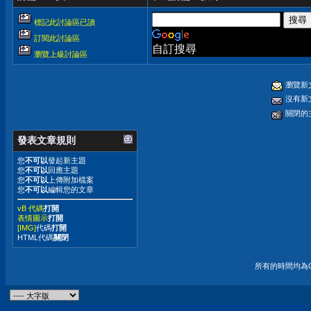
標記此討論區已讀
訂閱此討論區
自訂搜尋
瀏覽上級討論區
瀏覽新
沒有新
關閉的
發表文章規則
您
不可以
發起新主題
您
不可以
回應主題
您
不可以
上傳附加檔案
您
不可以
編輯您的文章
vB 代碼
打開
表情圖示
打開
[IMG]
代碼
打開
HTML代碼
關閉
所有的時間均為G