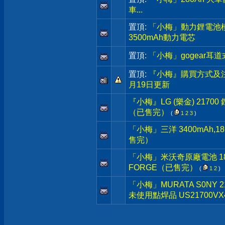
車...
置頂:
「小梅」動力鋰電池模組,3
3500mAh動力電芯
置頂:
「小梅」gogear耳
置頂:
『小梅』購買方式及注
月19日更新
『小梅』LG (樂金) 217
（已售完）
(
1
2
3
)
「小梅」三洋 3400mAh,
售完）
「小梅」米沃奇原廠電池 18V M1
FORGE（已售完）
(
1
2
)
「小梅」MURATA S0NY 
未使用點焊品 US21700VX4