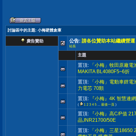
討論區中的主題
: 小梅硬體倉庫
公告:
請各位贊助本站繼續營運
廣告贊助
站長
主題
置頂:
「小梅」牧田原廠電池 40V
MAKITA BL4080F5~6折
置頂:
「小梅」電動車鋰電池,48
力電芯 70顆
置頂:
『小梅』4K 智慧連網電
(
1
2
3
4
5
...
最後一頁
)
置頂:
『小梅』高C/P值 217
品,INR21700/50E
置頂:
「小梅」三星18650 