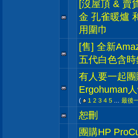
[沒屋頂 & 賣
金 孔雀暖爐 
用圍巾
[售] 全新Amazo
五代白色含時
有人要一起團
Ergohuma
(
1
2
3
4
5
...
最後
恕刪
團購HP ProCu