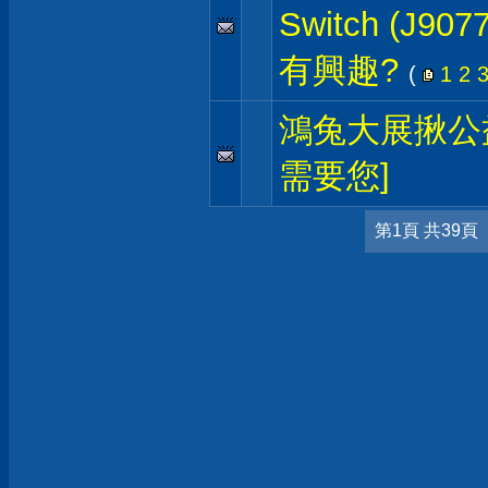
Switch (J9
有興趣?
(
1
2
鴻兔大展揪公
需要您]
第1頁 共39頁