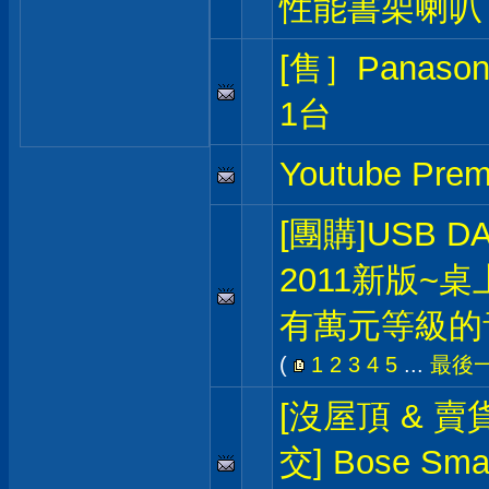
性能書架喇叭
[售］Panas
1台
Youtube P
[團購]USB DAC
2011新版~
有萬元等級的
(
1
2
3
4
5
...
最後
[沒屋頂 & 賣
交] Bose Sma