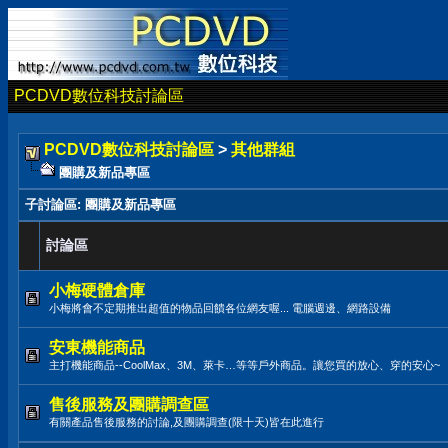
PCDVD數位科技討論區
PCDVD數位科技討論區
>
其他群組
團購及新品專區
子討論區
: 團購及新品專區
討論區
小梅硬體倉庫
小梅將會不定期推出超值的物品回饋各位網友喔... 電腦週邊、網路設備
安東機能商品
主打機能商品--CoolMax、3M、萊卡…等等戶外商品。讓您買的放心、穿的安心~
售後服務及團購調查區
有關產品售後服務的討論,及團購調查(限十天)皆在此進行