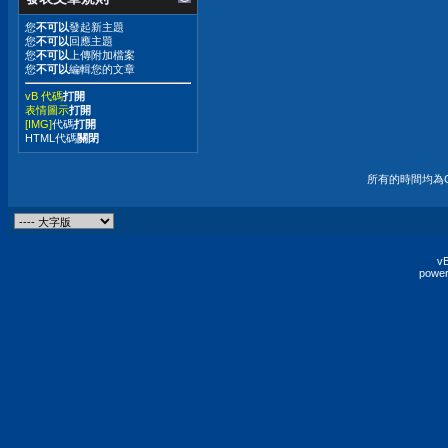
您
不可以
發起新主題
您
不可以
回應主題
您
不可以
上傳附加檔案
您
不可以
編輯您的文章
vB 代碼
打開
表情圖示
打開
[IMG]
代碼
打開
HTML代碼
關閉
所有的時間均為G
vB
power