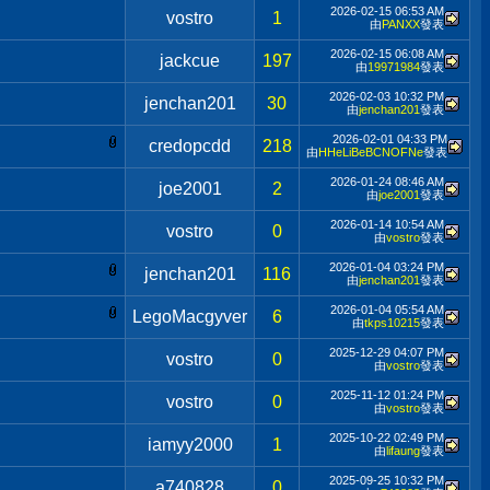
2026-02-15
06:53 AM
vostro
1
由
PANXX
發表
2026-02-15
06:08 AM
jackcue
197
由
19971984
發表
2026-02-03
10:32 PM
jenchan201
30
由
jenchan201
發表
2026-02-01
04:33 PM
credopcdd
218
由
HHeLiBeBCNOFNe
發表
2026-01-24
08:46 AM
joe2001
2
由
joe2001
發表
2026-01-14
10:54 AM
vostro
0
由
vostro
發表
2026-01-04
03:24 PM
jenchan201
116
由
jenchan201
發表
2026-01-04
05:54 AM
LegoMacgyver
6
由
tkps10215
發表
2025-12-29
04:07 PM
vostro
0
由
vostro
發表
2025-11-12
01:24 PM
vostro
0
由
vostro
發表
2025-10-22
02:49 PM
iamyy2000
1
由
lifaung
發表
2025-09-25
10:32 PM
a740828
0