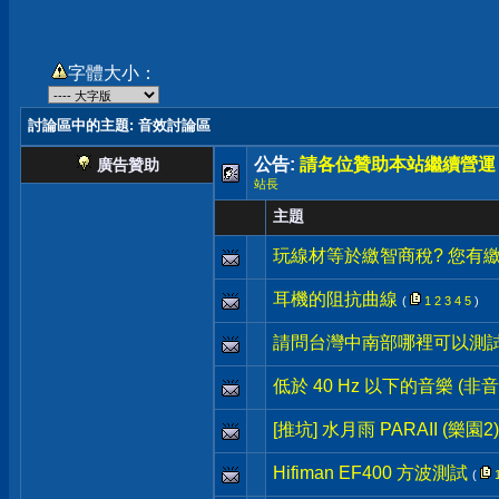
字體大小：
討論區中的主題
: 音效討論區
公告:
請各位贊助本站繼續營運
廣告贊助
站長
主題
玩線材等於繳智商稅? 您有繳
耳機的阻抗曲線
(
1
2
3
4
5
)
請問台灣中南部哪裡可以測
低於 40 Hz 以下的音樂 (非音
[推坑] 水月雨 PARAII (樂園2) +
Hifiman EF400 方波測試
(