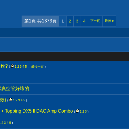
第1頁 共1373頁
1
2
3
4
下一頁
最後
»
稅?
(
1
2
3
4
5
...
最後一頁
)
試真空管好壞的
效)
(
1
2
3
4
5
)
 Topping DX5 II DAC Amp Combo
(
1
2
3
)
1
2
3
4
5
)