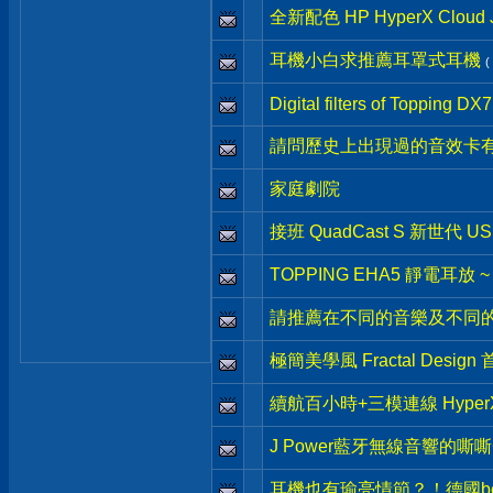
全新配色 HP HyperX Clo
耳機小白求推薦耳罩式耳機
(
Digital filters of Topping DX7
請問歷史上出現過的音效卡有
家庭劇院
接班 QuadCast S 新世代 US
TOPPING EHA5 靜電耳放 
請推薦在不同的音樂及不同
極簡美學風 Fractal Desig
續航百小時+三模連線 HyperX Cl
J Power藍牙無線音響的嘶
耳機也有瑜亮情節？！德國beye