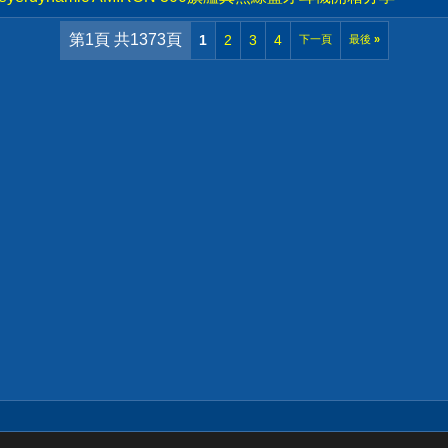
第1頁 共1373頁
1
2
3
4
下一頁
最後
»