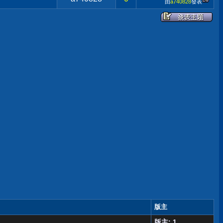
由
a740828
發表
版主
版主: 1