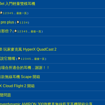
ud Jet 入門輕量雙模耳機
1
2
3
4
5
...
最後一頁
)
 pro plus
(
1
2
3
4
)
那些 ?
(
1
2
3
4
5
...
最後一頁
)
B 玩家麥克風 HyperX QuadCast 2
~ 說它幾嘴
(
1
2
3
4
5
...
最後一頁
)
的場合所適合的耳機，謝謝！！
n 首款無線耳機 Scape 開箱
oud Flight 2 開箱
嘶聲問題
rdynamic AMIRON 300旗艦真無線藍牙耳機開箱分享