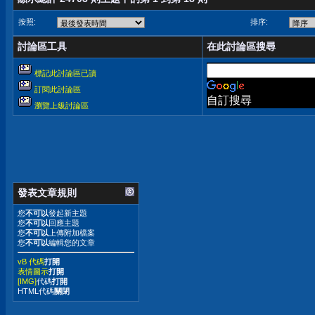
按照:
排序:
討論區工具
在此討論區搜尋
標記此討論區已讀
訂閱此討論區
自訂搜尋
瀏覽上級討論區
發表文章規則
您
不可以
發起新主題
您
不可以
回應主題
您
不可以
上傳附加檔案
您
不可以
編輯您的文章
vB 代碼
打開
表情圖示
打開
[IMG]
代碼
打開
HTML代碼
關閉