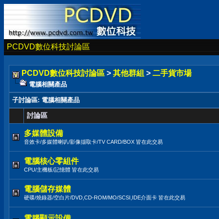
PCDVD數位科技討論區
PCDVD數位科技討論區
>
其他群組
>
二手貨市場
電腦相關產品
子討論區
: 電腦相關產品
討論區
多媒體設備
音效卡/多媒體喇叭/影像擷取卡/TV CARD/BOX 皆在此交易
電腦核心零組件
CPU/主機板/記憶體 皆在此交易
電腦儲存媒體
硬碟/燒錄器/空白片/DVD,CD-ROM/MO/SCSI,IDE介面卡 皆在此交易
電腦顯示設備