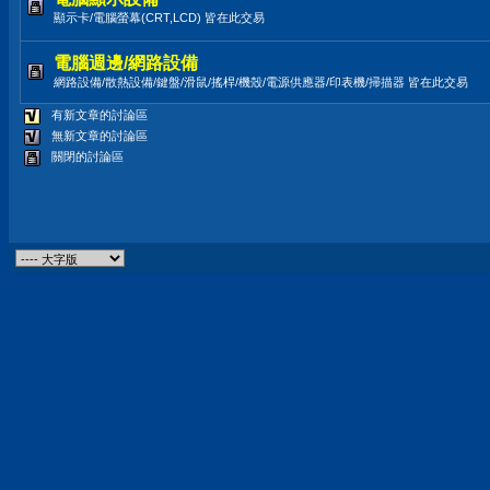
顯示卡/電腦螢幕(CRT,LCD) 皆在此交易
電腦週邊/網路設備
網路設備/散熱設備/鍵盤/滑鼠/搖桿/機殼/電源供應器/印表機/掃描器 皆在此交易
有新文章的討論區
無新文章的討論區
關閉的討論區