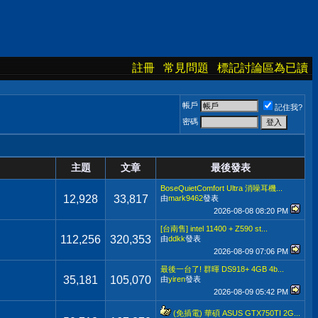
註冊
常見問題
標記討論區為已讀
帳戶
記住我?
密碼
主題
文章
最後發表
BoseQuietComfort Ultra 消噪耳機...
12,928
33,817
由
mark9462
發表
2026-08-08
08:20 PM
[台南售] intel 11400 + Z590 st...
112,256
320,353
由
ddkk
發表
2026-08-09
07:06 PM
最後一台了! 群暉 DS918+ 4GB 4b...
35,181
105,070
由
yiren
發表
2026-08-09
05:42 PM
(免插電) 華碩 ASUS GTX750TI 2G...