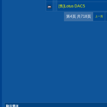
[售]Lotus DAC5
第4頁 共718頁
上一頁
顯示選項