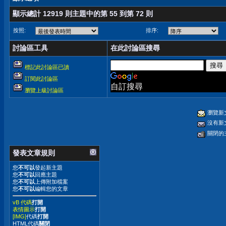
顯示總計 12919 則主題中的第 55 到第 72 則
按照:
排序:
討論區工具
在此討論區搜尋
標記此討論區已讀
訂閱此討論區
自訂搜尋
瀏覽上級討論區
瀏覽新
沒有新
關閉的
發表文章規則
您
不可以
發起新主題
您
不可以
回應主題
您
不可以
上傳附加檔案
您
不可以
編輯您的文章
vB 代碼
打開
表情圖示
打開
[IMG]
代碼
打開
HTML代碼
關閉