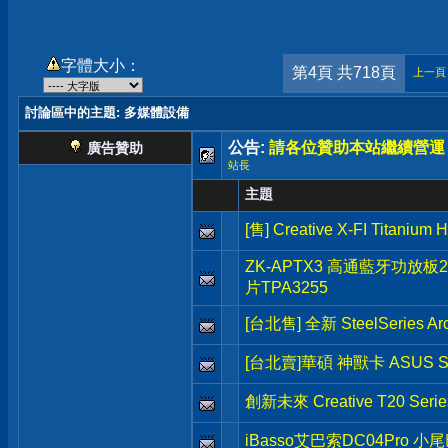
字體大小：
第4頁 共718頁
上一頁
討論區中的主題
: 多媒體設備
公告:
請各位贊助本站繼續營運
廣告贊助
站長
主題
[售] Creative X-FI Titanium 
ZK-APTX3 高通藍牙功放板2
片TPA3255
[台北售] 全新 SteelSeries Arc
[台北賣]華碩 神獸卡 ASUS S
創新未來 Creative T20 Ser
iBasso艾巴索DC04Pro 