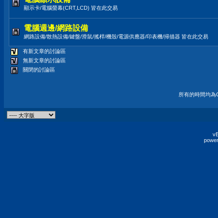
顯示卡/電腦螢幕(CRT,LCD) 皆在此交易
電腦週邊/網路設備
網路設備/散熱設備/鍵盤/滑鼠/搖桿/機殼/電源供應器/印表機/掃描器 皆在此交易
有新文章的討論區
無新文章的討論區
關閉的討論區
所有的時間均為G
vB
power