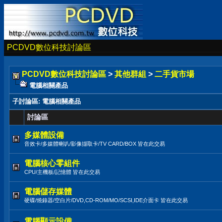
PCDVD數位科技討論區
PCDVD數位科技討論區
>
其他群組
>
二手貨市場
電腦相關產品
子討論區
: 電腦相關產品
討論區
多媒體設備
音效卡/多媒體喇叭/影像擷取卡/TV CARD/BOX 皆在此交易
電腦核心零組件
CPU/主機板/記憶體 皆在此交易
電腦儲存媒體
硬碟/燒錄器/空白片/DVD,CD-ROM/MO/SCSI,IDE介面卡 皆在此交易
電腦顯示設備