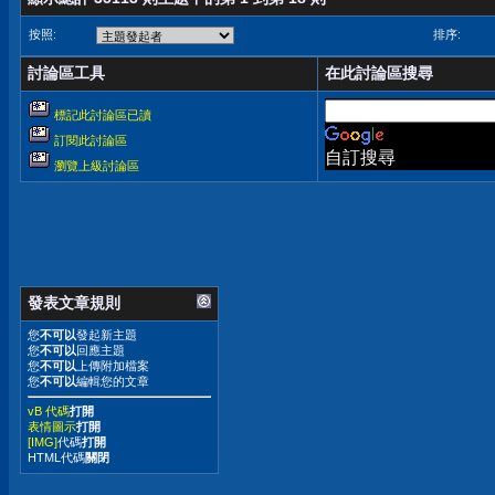
按照:
排序:
討論區工具
在此討論區搜尋
標記此討論區已讀
訂閱此討論區
自訂搜尋
瀏覽上級討論區
發表文章規則
您
不可以
發起新主題
您
不可以
回應主題
您
不可以
上傳附加檔案
您
不可以
編輯您的文章
vB 代碼
打開
表情圖示
打開
[IMG]
代碼
打開
HTML代碼
關閉