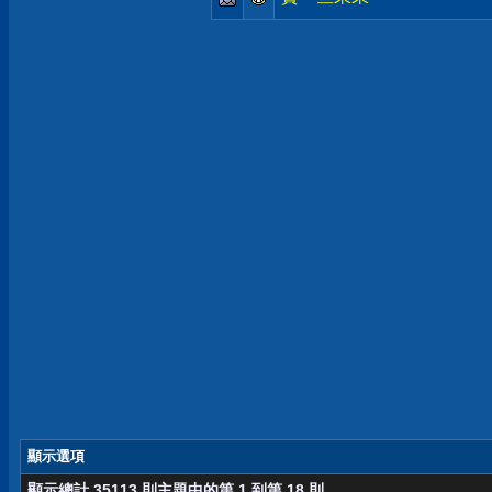
顯示選項
顯示總計 35113 則主題中的第 1 到第 18 則