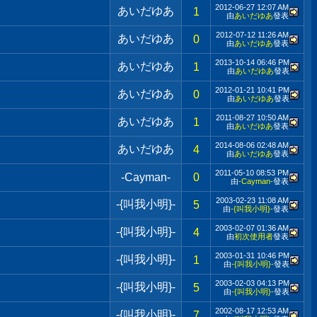
2012-06-27
12:07 AM
あいだゆあ
1
由
あいだゆあ
發表
2012-07-12
11:26 AM
あいだゆあ
0
由
あいだゆあ
發表
2013-10-14
06:46 PM
あいだゆあ
1
由
あいだゆあ
發表
2012-01-21
10:41 PM
あいだゆあ
0
由
あいだゆあ
發表
2011-08-27
10:50 AM
あいだゆあ
1
由
あいだゆあ
發表
2014-08-06
02:48 AM
あいだゆあ
4
由
あいだゆあ
發表
2011-05-10
08:53 PM
-Cayman-
0
由
-Cayman-
發表
2003-02-23
11:08 AM
-{叫我小明}-
5
由
-{叫我小明}-
發表
2003-02-07
01:36 AM
-{叫我小明}-
4
由
初次使用者
發表
2003-01-31
10:46 PM
-{叫我小明}-
1
由
-{叫我小明}-
發表
2003-02-03
04:13 PM
-{叫我小明}-
5
由
-{叫我小明}-
發表
2002-08-17
12:53 AM
-{叫我小明}-
7