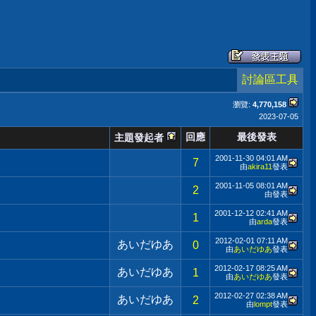
討論區工具
瀏覽:
4,770,158
2023-07-05
回應
最後發表
主題發起者
2001-11-30
04:01 AM
7
由
akira11
發表
2001-11-05
08:01 AM
2
由
發表
2001-12-12
02:41 AM
1
由
arda
發表
2012-02-01
07:11 AM
あいだゆあ
0
由
あいだゆあ
發表
2012-02-17
08:25 AM
あいだゆあ
1
由
あいだゆあ
發表
2012-02-27
02:38 AM
あいだゆあ
2
由
lompt
發表