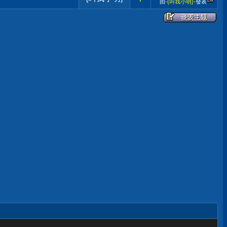
由
-{叫我小明}-
發表