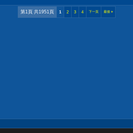
第1頁 共1951頁
1
2
3
4
下一頁
最後
»