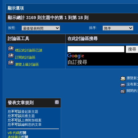
顯示選項
顯示總計 3169 則主題中的第 1 到第 18 則
按照:
排序:
討論區工具
在此討論區搜尋
標記此討論區已讀
訂閱此討論區
自訂搜尋
瀏覽上級討論區
瀏覽新
沒有新
關閉的
發表文章規則
您
不可以
發起新主題
您
不可以
回應主題
您
不可以
上傳附加檔案
您
不可以
編輯您的文章
vB 代碼
打開
表情圖示
打開