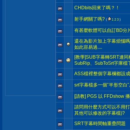
CHDbits回來了嗎？！
射手網關了嗎?
(
1
2
3
)
有甚麼軟體可以自訂BD分
還在為影片加上字幕煩惱嗎
如此容易過....
[教學]SUB字幕轉SRT連
SubRip、SubToSrt字庫
ASS檔裡整個字幕欄都設
srt字幕檔多一個"半形空白"
[請教] PGS 以 FFDshow 
請問用什麼方式可以不用打
其他可以修改的字幕檔)?
SRT字幕時間軸重疊問題