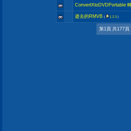
ConvertXtoDVDPorta
逝去的RMVB
(
1
2
3
)
第1頁 共177頁