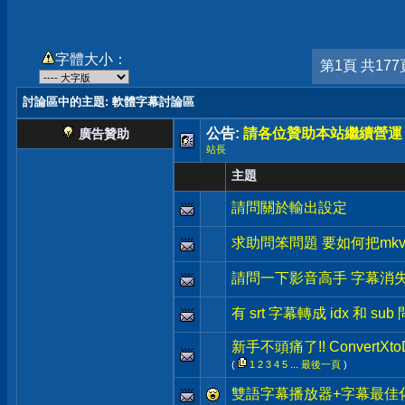
字體大小：
第1頁 共177
討論區中的主題
: 軟體字幕討論區
公告:
請各位贊助本站繼續營運
廣告贊助
站長
主題
請問關於輸出設定
求助問笨問題 要如何把mkv
請問一下影音高手 字幕消
有 srt 字幕轉成 idx 和 s
新手不頭痛了!! ConvertX
(
1
2
3
4
5
...
最後一頁
)
雙語字幕播放器+字幕最佳