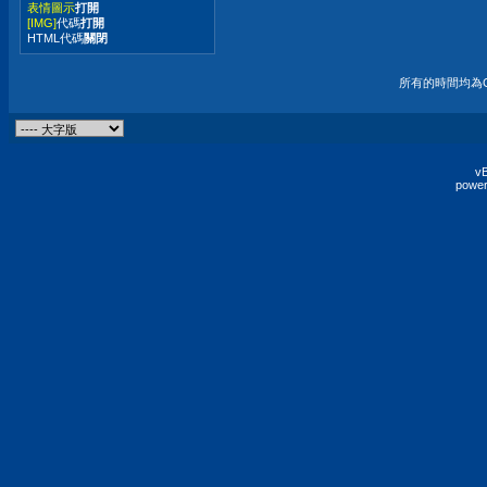
表情圖示
打開
[IMG]
代碼
打開
HTML代碼
關閉
所有的時間均為G
vB
power