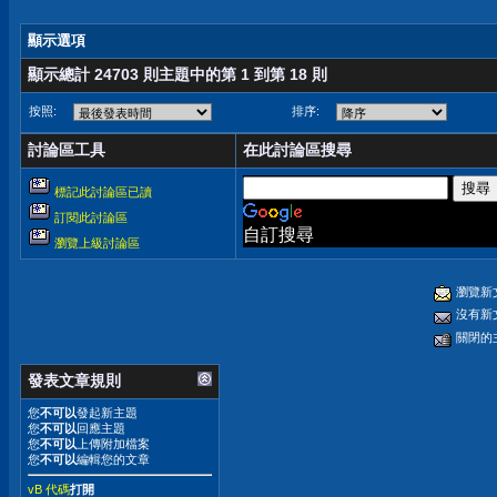
顯示選項
顯示總計 24703 則主題中的第 1 到第 18 則
按照:
排序:
討論區工具
在此討論區搜尋
標記此討論區已讀
訂閱此討論區
自訂搜尋
瀏覽上級討論區
瀏覽新
沒有新
關閉的
發表文章規則
您
不可以
發起新主題
您
不可以
回應主題
您
不可以
上傳附加檔案
您
不可以
編輯您的文章
vB 代碼
打開