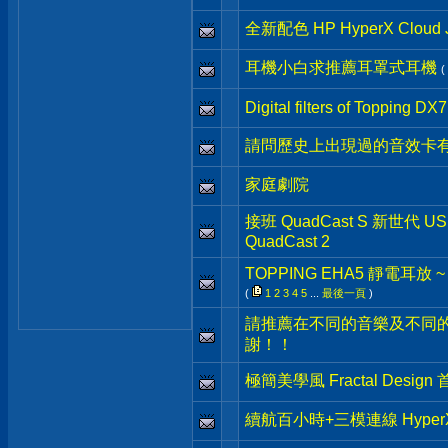
全新配色 HP HyperX Clo
耳機小白求推薦耳罩式耳機
(
Digital filters of Topping DX7
請問歷史上出現過的音效卡有
家庭劇院
接班 QuadCast S 新世代 U
QuadCast 2
TOPPING EHA5 靜電耳放 
(
1
2
3
4
5
...
最後一頁
)
請推薦在不同的音樂及不同
謝！！
極簡美學風 Fractal Desig
續航百小時+三模連線 HyperX Cl