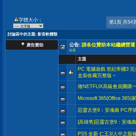
字體大小：
第1頁 共54
討論區中的主題
: 影音軟體類
公告:
請各位贊助本站繼續營運
廣告贊助
站長
主題
PC 電腦遊戲 世紀帝國3 完全版 Ag
盒裝收藏完整版 ~
徵NETFLIX高級會員團購
Microsoft 365(Office 3
惡靈古堡9：安魂曲 PC序
[高雄售]惡靈古堡9：安魂曲
PS5 全新 仁王3/人中之龍