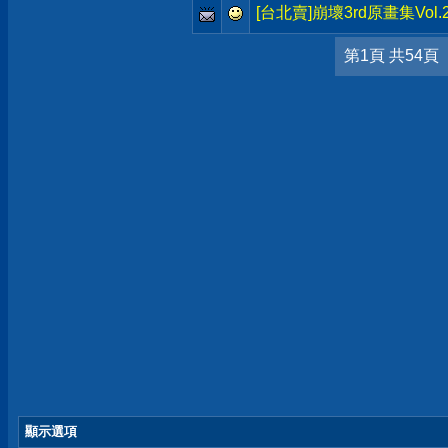
[台北賣]崩壞3rd原畫集Vol
第1頁 共54頁
顯示選項