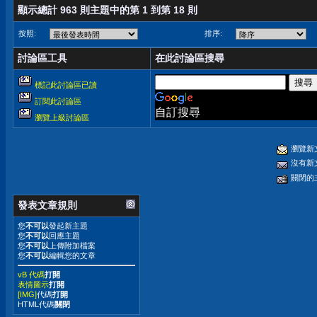
顯示總計 963 則主題中的第 1 到第 18 則
按照:
排序:
討論區工具
在此討論區搜尋
標記此討論區已讀
訂閱此討論區
自訂搜尋
瀏覽上級討論區
瀏覽新
沒有新
關閉的
發表文章規則
您
不可以
發起新主題
您
不可以
回應主題
您
不可以
上傳附加檔案
您
不可以
編輯您的文章
vB 代碼
打開
表情圖示
打開
[IMG]
代碼
打開
HTML代碼
關閉