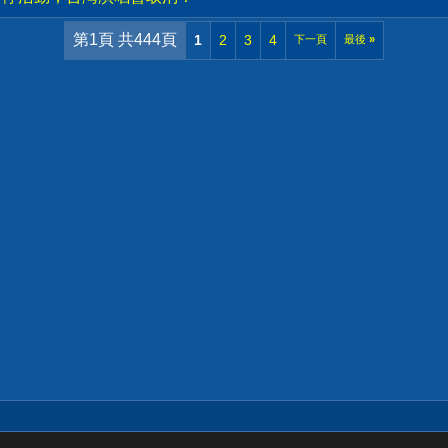
第1頁 共444頁
1
2
3
4
下一頁
最後
»