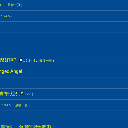
4
5
...
最後一頁
)
2
3
4
5
)
麼紅啊?
(
1
2
3
4
5
...
最後一頁
)
ged Angel
的實際狀況
(
1
2
3
)
1
2
3
4
5
...
最後一頁
)
限期暫停活動，台灣演唱會取消！