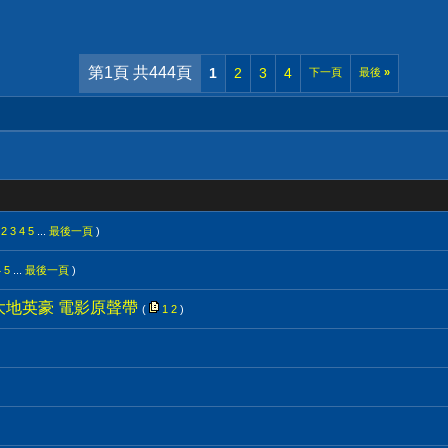
第1頁 共444頁
1
2
3
4
下一頁
最後
»
2
3
4
5
...
最後一頁
)
4
5
...
最後一頁
)
cans 大地英豪 電影原聲帶
(
1
2
)