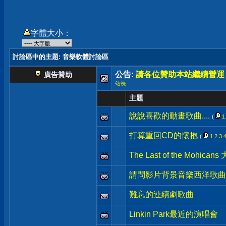
字體大小：
討論區中的主題
: 音樂軟體討論區
公告:
請各位贊助本站繼續營運
廣告贊助
站長
主題
說說喜歡的動畫歌曲....
(
1
打算重回CD的懷抱
(
1
2
3
The Last of the Mohi
請問影片背景音樂西洋歌曲
難忘的連續劇歌曲
Linkin Park最近的演唱會