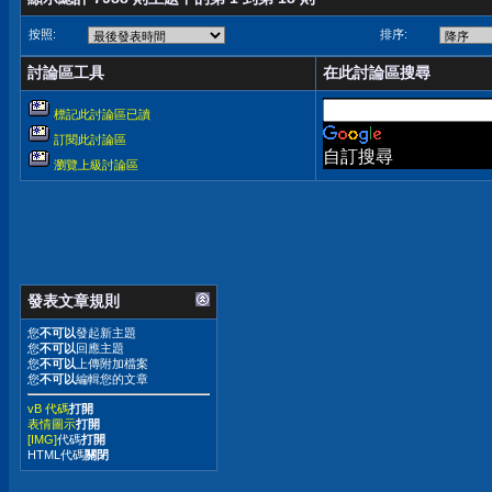
按照:
排序:
討論區工具
在此討論區搜尋
標記此討論區已讀
訂閱此討論區
自訂搜尋
瀏覽上級討論區
發表文章規則
您
不可以
發起新主題
您
不可以
回應主題
您
不可以
上傳附加檔案
您
不可以
編輯您的文章
vB 代碼
打開
表情圖示
打開
[IMG]
代碼
打開
HTML代碼
關閉