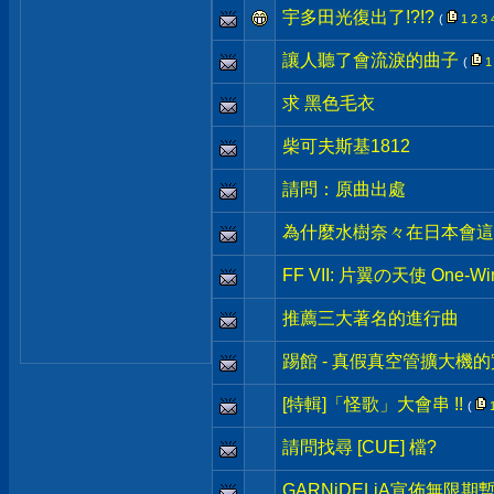
宇多田光復出了!?!?
(
1
2
3
讓人聽了會流淚的曲子
(
1
求 黑色毛衣
柴可夫斯基1812
請問：原曲出處
為什麼水樹奈々在日本會這
FF VII: 片翼の天使 One-Win
推薦三大著名的進行曲
踢館 - 真假真空管擴大機
[特輯]「怪歌」大會串 !!
(
請問找尋 [CUE] 檔?
GARNiDELiA宣佈無