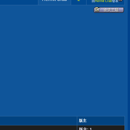
由
Hermit Crab
發表
版主
版主: 1