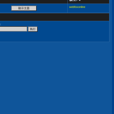
webfoxonline
尋
: