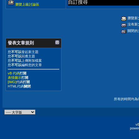
自訂搜尋
瀏覽上級討論區
瀏覽新
沒有新
關閉的
發表文章規則
您
不可以
發起新主題
您
不可以
回應主題
您
不可以
上傳附加檔案
您
不可以
編輯您的文章
vB 代碼
打開
表情圖示
打開
[IMG]
代碼
打開
HTML代碼
關閉
所有的時間均為G
vB
power