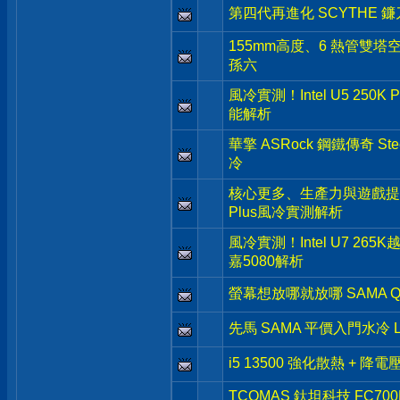
第四代再進化 SCYTHE 鐮刀 
155mm高度、6 熱管雙塔空
孫六
風冷實測！Intel U5 250K
能解析
華擎 ASRock 鋼鐵傳奇 Stee
冷
核心更多、生產力與遊戲提升- Inte
Plus風冷實測解析
風冷實測！Intel U7 265
嘉5080解析
螢幕想放哪就放哪 SAMA Q
先馬 SAMA 平價入門水冷 L
i5 13500 強化散熱 + 降
TCOMAS 鈦坦科技 FC7