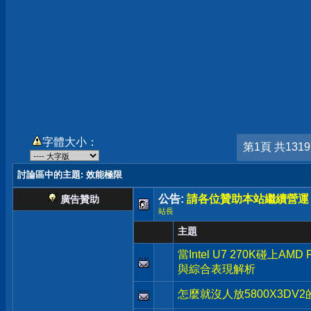
字體大小：
第1頁 共131
討論區中的主題
: 效能極限
公告:
請各位贊助本站繼續營運
廣告贊助
站長
主題
當Intel U7 270K碰上AM
與綜合表現解析
怎麼就沒人放5800X3DV