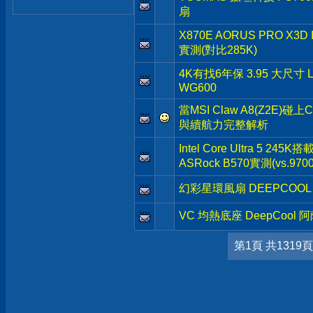
扇
X870E AORUS PRO X3
實測(對比285K)
4K有找6年保 3.95 大尺寸 
WG600
當MSI Claw A8(Z2E)碰上
與續航力完整解析
Intel Core Ultra 5 245K
ASRock B570實測(vs.9700
幻彩星環風扇 DEEPCOOL 
VC 均熱底座 DeepCool 
第1頁 共1319頁