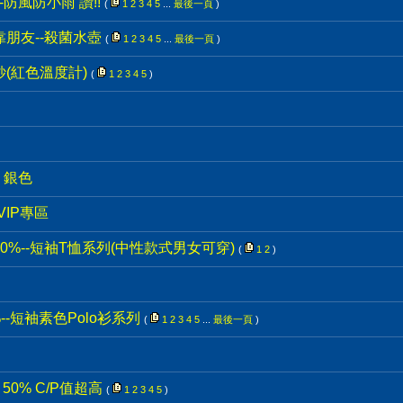
防風防小雨 讚!!
(
1
2
3
4
5
...
最後一頁
)
靠朋友--殺菌水壺
(
1
2
3
4
5
...
最後一頁
)
紗(紅色溫度計)
(
1
2
3
4
5
)
版 銀色
VIP專區
® 50%--短袖T恤系列(中性款式男女可穿)
(
1
2
)
50%--短袖素色Polo衫系列
(
1
2
3
4
5
...
最後一頁
)
 50% C/P值超高
(
1
2
3
4
5
)