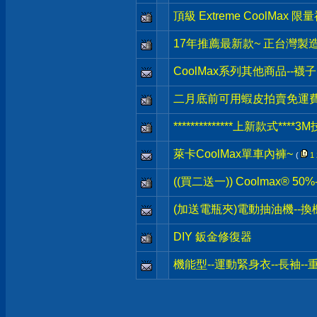
頂級 Extreme CoolMax 限
17年推薦最新款~ 正台灣製
CoolMax系列其他商品--
二月底前可用蝦皮拍賣免運
**************上新款式***
萊卡CoolMax單車內褲~
(
1
((買二送一)) Coolmax® 
(加送電瓶夾)電動抽油機--換
DIY 鈑金修復器
機能型--運動緊身衣--長袖-