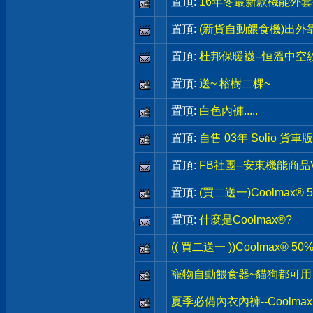
置頂:
16年冬最新款機能外套-
置頂:
(新貨自動餵食機)出外
置頂:
杜邦保暖襪--恒溫中空
置頂:
送~ 榕樹二棵~
置頂:
白色內褲.....
置頂:
自售 03年 Solio 貨車
置頂:
FB社團--安東機能商品
置頂:
(買二送一)Coolmax
置頂:
什麼是Coolmax®?
(( 買二送一 ))Coolmax® 
寵物自動餵食器~貓狗都可用
夏季必備內衣內褲--Coolmax