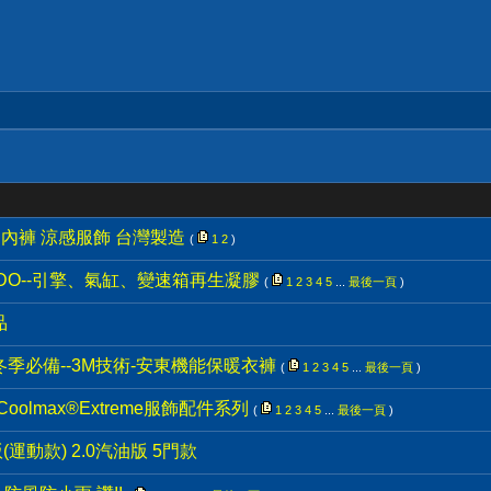
褲、內褲 涼感服飾 台灣製造
(
1
2
)
ADO--引擎、氣缸、變速箱再生凝膠
(
1
2
3
4
5
...
最後一頁
)
品
--冬季必備--3M技術-安東機能保暖衣褲
(
1
2
3
4
5
...
最後一頁
)
oolmax®Extreme服飾配件系列
(
1
2
3
4
5
...
最後一頁
)
馳版(運動款) 2.0汽油版 5門款