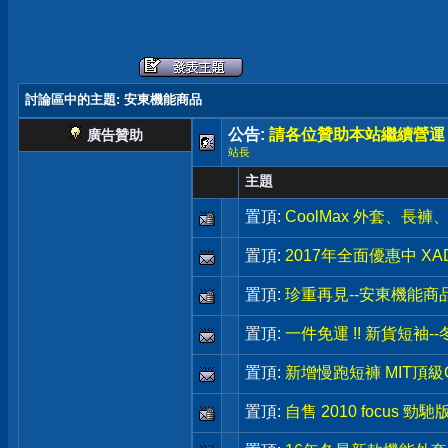
討論區中的主題
: 安東機能商品
公告:
請各位贊助本站繼續營運
廣告贊助
站長
主題
置頂:
CoolMax 外套、長
置頂:
2017年全面優惠中 X
置頂:
珍重再見--安東機能商
置頂:
一件免運 !! 新貨短袖
置頂:
新增慢跑短褲 MIT頂級C
置頂:
自售 2010 focus 勁