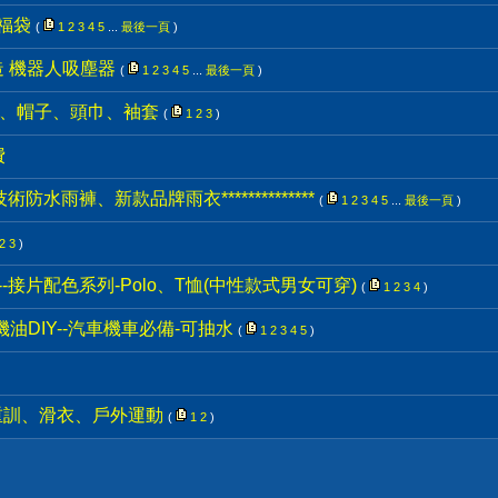
量福袋
(
1
2
3
4
5
...
最後一頁
)
造 機器人吸塵器
(
1
2
3
4
5
...
最後一頁
)
襪子、帽子、頭巾、袖套
(
1
2
3
)
費
*3M技術防水雨褲、新款品牌雨衣**************
(
1
2
3
4
5
...
最後一頁
)
2
3
)
50%--接片配色系列-Polo、T恤(中性款式男女可穿)
(
1
2
3
4
)
機油DIY--汽車機車必備-可抽水
(
1
2
3
4
5
)
-重訓、滑衣、戶外運動
(
1
2
)