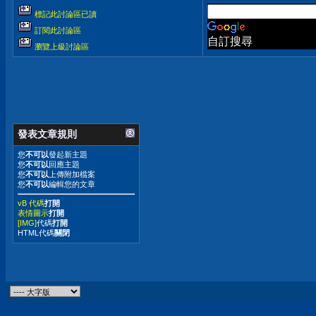
標記此討論區已讀
訂閱此討論區
自訂搜尋
瀏覽上級討論區
發表文章規則
您
不可以
發起新主題
您
不可以
回應主題
您
不可以
上傳附加檔案
您
不可以
編輯您的文章
vB 代碼
打開
表情圖示
打開
[IMG]
代碼
打開
HTML代碼
關閉