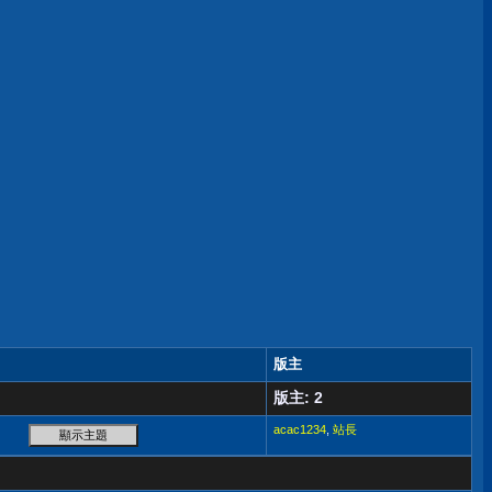
版主
版主: 2
acac1234
,
站長