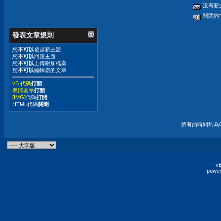
沒有新
關閉的
發表文章規則
您
不可以
發起新主題
您
不可以
回應主題
您
不可以
上傳附加檔案
您
不可以
編輯您的文章
vB 代碼
打開
表情圖示
打開
[IMG]
代碼
打開
HTML代碼
關閉
所有的時間均為G
vB
power