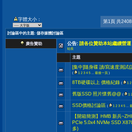
字體大小：
第1頁 共240
討論區中的主題
: 儲存媒體討論區
公告:
請各位贊助本站繼續營運
廣告贊助
站長
主題
[集中]隨身碟 讀/寫速度測試
(
1
2
3
4
5
...
最後一頁
)
8TB硬碟以上 價格紀錄
(
1
2
舊版SSD 照片懷舊@@
(
1
SSD價格討論區
(
1
2
3
4
5
...
【開箱簡測】HMB 新兵~ZHITAI
PCIe 5.0x4 NVMe SSD 
多)