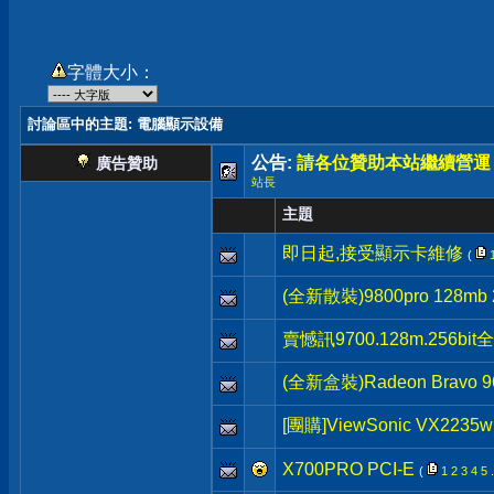
字體大小：
討論區中的主題
: 電腦顯示設備
公告:
請各位贊助本站繼續營運
廣告贊助
站長
主題
即日起,接受顯示卡維修
(
(全新散裝)9800pro 128mb 2
賣憾訊9700.128m.256bi
(全新盒裝)Radeon Bravo 96
[團購]ViewSonic VX22
X700PRO PCI-E
(
1
2
3
4
5
.