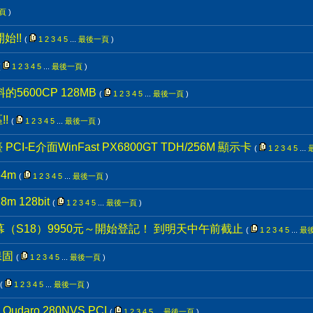
頁
)
開始!!
(
1
2
3
4
5
...
最後一頁
)
(
1
2
3
4
5
...
最後一頁
)
5600CP 128MB
(
1
2
3
4
5
...
最後一頁
)
!!
(
1
2
3
4
5
...
最後一頁
)
I-E介面WinFast PX6800GT TDH/256M 顯示卡
(
1
2
3
4
5
...
64m
(
1
2
3
4
5
...
最後一頁
)
m 128bit
(
1
2
3
4
5
...
最後一頁
)
螢幕（S18）9950元～開始登記！ 到明天中午前截止
(
1
2
3
4
5
...
最
保固
(
1
2
3
4
5
...
最後一頁
)
(
1
2
3
4
5
...
最後一頁
)
aro 280NVS PCI
(
1
2
3
4
5
...
最後一頁
)