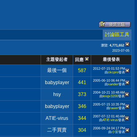
討論區工具
瀏覽:
4,771,652
2023-07-05
主題發起者
最後發表
回應
2012-07-15
01:53 PM
最後一個
587
由
ckcpro
發表
2005-06-10
06:44 PM
babyplayer
441
由
xander
發表
2004-10-21
10:48 AM
hsy
373
由
leogv3200
發表
2005-07-15
10:35 PM
babyplayer
346
由
rawer
發表
2007-07-12
01:40 AM
ATIE-virus
344
由
ATIE-virus
發表
2006-09-24
04:17 PM
二手買賣
304
由
小室
發表