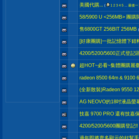
美國代購...
(
1
2
3
4
5
...
最後一
58/5900 U <256MB> 團購
售6800GT 256BIT 256MB
[好康團購]一批記憶體下錯料的
4200/5200/5600正式登記區
超HOT~必看~集體團購麗臺 PC
radeon 8500 64m & 9100 
(全新散裝)Radeon 9550 128
AG NEOVO的18吋液晶
技嘉 9700 PRO 還有技嘉
4200/5200/5600團購登記!!
過年即將賣多顯示的好幫手,Qud