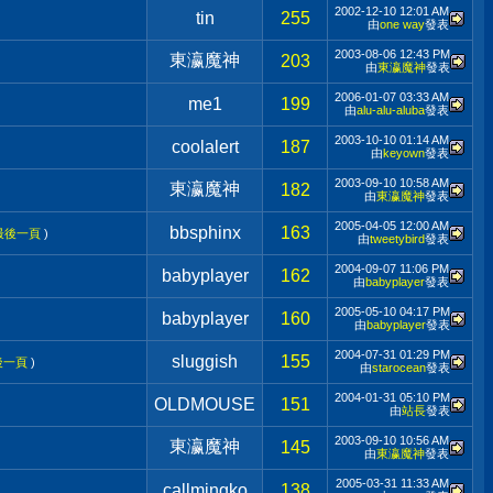
2002-12-10
12:01 AM
tin
255
由
one way
發表
2003-08-06
12:43 PM
東瀛魔神
203
由
東瀛魔神
發表
2006-01-07
03:33 AM
me1
199
由
alu-alu-aluba
發表
2003-10-10
01:14 AM
coolalert
187
由
keyown
發表
2003-09-10
10:58 AM
東瀛魔神
182
由
東瀛魔神
發表
2005-04-05
12:00 AM
bbsphinx
163
最後一頁
)
由
tweetybird
發表
2004-09-07
11:06 PM
babyplayer
162
由
babyplayer
發表
2005-05-10
04:17 PM
babyplayer
160
由
babyplayer
發表
2004-07-31
01:29 PM
sluggish
155
後一頁
)
由
starocean
發表
2004-01-31
05:10 PM
OLDMOUSE
151
由
站長
發表
2003-09-10
10:56 AM
東瀛魔神
145
由
東瀛魔神
發表
2005-03-31
11:33 AM
callmingko
138