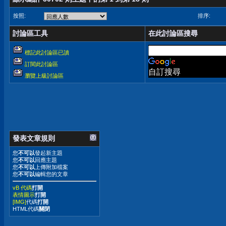
按照:
排序:
討論區工具
在此討論區搜尋
標記此討論區已讀
訂閱此討論區
自訂搜尋
瀏覽上級討論區
發表文章規則
您
不可以
發起新主題
您
不可以
回應主題
您
不可以
上傳附加檔案
您
不可以
編輯您的文章
vB 代碼
打開
表情圖示
打開
[IMG]
代碼
打開
HTML代碼
關閉