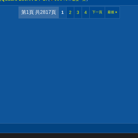
第1頁 共2817頁
1
2
3
4
下一頁
最後
»