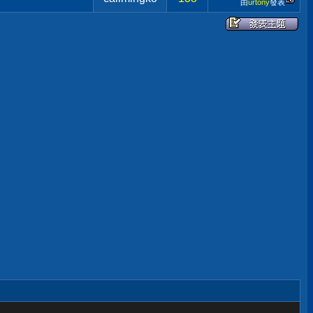
由
urtony
發表