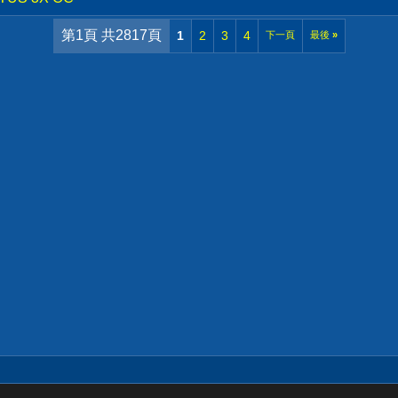
第1頁 共2817頁
1
2
3
4
下一頁
最後
»