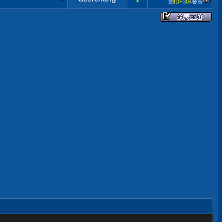
由
IDF304
發表