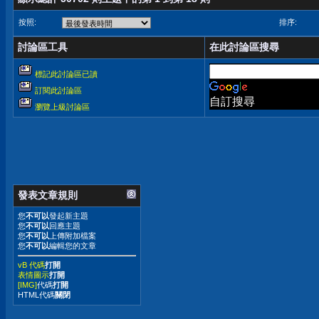
按照:
排序:
討論區工具
在此討論區搜尋
標記此討論區已讀
訂閱此討論區
自訂搜尋
瀏覽上級討論區
發表文章規則
您
不可以
發起新主題
您
不可以
回應主題
您
不可以
上傳附加檔案
您
不可以
編輯您的文章
vB 代碼
打開
表情圖示
打開
[IMG]
代碼
打開
HTML代碼
關閉