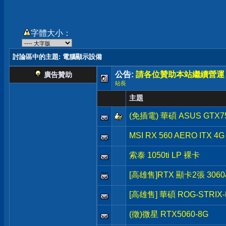
字體大小：
討論區中的主題
: 電腦顯示設備
公告:
請各位贊助本站繼續營運
廣告贊助
站長
主題
(免插電) 華碩 ASUS GTX7
MSI RX 560 AERO ITX
索泰 1050ti LP 裸卡
[高雄售]RTX 顯卡2張 3060&
[高雄售] 華碩 ROG-STRIX-
(徵)微星 RTX5060-8G