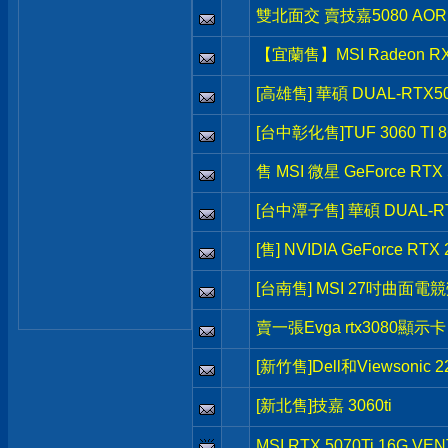
雙北面交 賣技嘉5080 AORU
【宜蘭售】MSI Radeon RX 
[高雄售] 華碩 DUAL-RTX5
[台中彰化售]TUF 3060 TI 
售 MSI 微星 GeForce RTX 
[台中潭子售] 華碩 DUAL-RT
[售] NVIDIA GeForce RTX 
[台南售] MSI 27吋曲面電
賣一張Evga rtx3080顯示卡
[新竹售]Dell和Viewsonic
[新北售]技嘉 3060ti
MSI RTX 5070Ti 16G VE