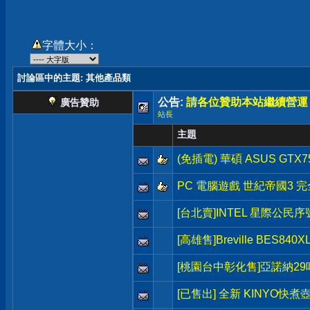
字體大小：
討論區中的主題
: 其他產品類
公告:
請各位贊助本站繼續營運
廣告贊助
站長
主題
(免插電) 華碩 ASUS GTX7
PC 電腦遊戲 世紀帝國3 完全版 
[台北賣]INTEL 星際公民序號(Sta
[高雄售]Breville BES8
[桃園台中彰化售]亞諾納2
[已售出] 全新 KINYO快煮