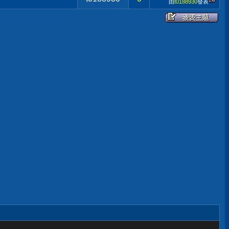
由
t0188930
發表