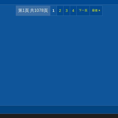
第1頁 共1078頁
1
2
3
4
下一頁
最後
»