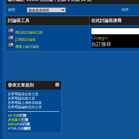
按照:
排序:
討論區工具
在此討論區搜尋
標記此討論區已讀
訂閱此討論區
自訂搜尋
瀏覽上級討論區
發表文章規則
您
不可以
發起新主題
您
不可以
回應主題
您
不可以
上傳附加檔案
您
不可以
編輯您的文章
vB 代碼
打開
表情圖示
打開
[IMG]
代碼
打開
HTML代碼
關閉