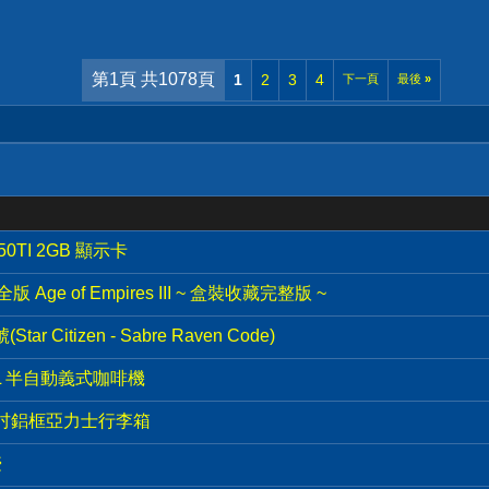
第1頁 共1078頁
1
2
3
4
下一頁
最後
»
50TI 2GB 顯示卡
Age of Empires III ~ 盒裝收藏完整版 ~
r Citizen - Sabre Raven Code)
40XL 半自動義式咖啡機
9吋鋁框亞力士行李箱
壺