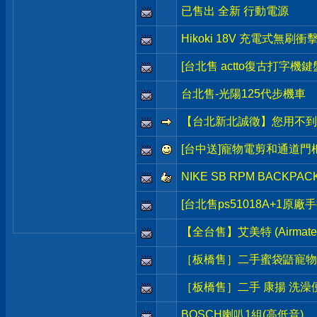
已售出 全新 行動電源
Hikoki 18V 充電式無刷
[台北售 actto復古打字機鍵
台北售-光陽125代步機車
【台北新北誠徵】您用不到
[台中送]寵物電剪和通道門
NIKE SB RPM BACK
[台北售ps51018A+1原廠
【全台售】艾美特 (Airmat
［板橋售］二手蜜袋鼯寵物籠
［板橋售］二手 康揚 洗澡便
BOSCH喇叭1組(高低音)