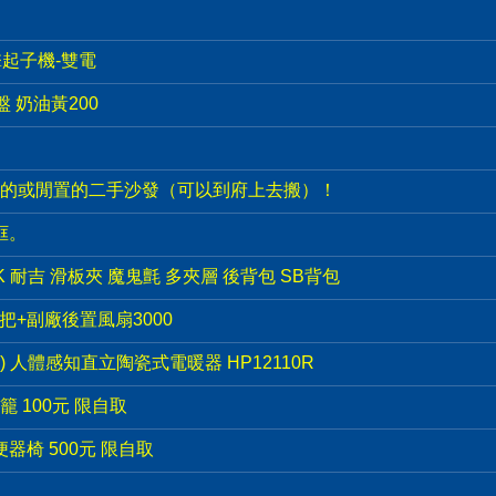
衝擊起子機-雙電
盤 奶油黃200
的或閒置的二手沙發（可以到府上去搬）！
框。
PACK 耐吉 滑板夾 魔鬼氈 多夾層 後背包 SB背包
手把+副廠後置風扇3000
e) 人體感知直立陶瓷式電暖器 HP12110R
 100元 限自取
器椅 500元 限自取