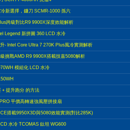
冷新選擇，鐮刀 SCMR-1000 孫六
K Plus跨級對比R9 9900X深度效能解析
l Legend 新拼圖 360 LCD 水冷
el Core Ultra 7 270K Plus風冷實測解析
K越級挑戰AMD R9 9900X搭載技嘉5080解析
70WH 模組化 LCD 水冷
50WH
電壓 + 提升跑分 的方法
00PRO 平價高轉速強風壓拼接扇
D ICE搭載9950X3D與5080效能實測(對比285K)
LCD 水冷 TCOMAS 鈦坦 WG600