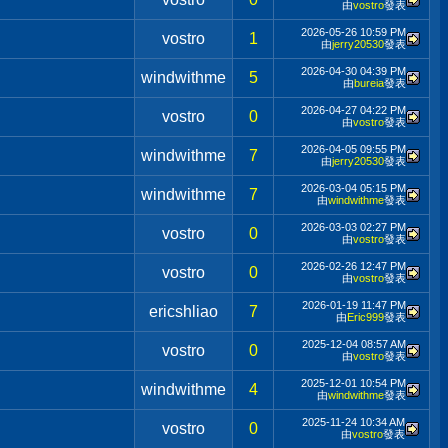
由
vostro
發表
2026-05-26
10:59 PM
vostro
1
由
jerry20530
發表
2026-04-30
04:39 PM
windwithme
5
由
bureia
發表
2026-04-27
04:22 PM
vostro
0
由
vostro
發表
2026-04-05
09:55 PM
windwithme
7
由
jerry20530
發表
2026-03-04
05:15 PM
windwithme
7
由
windwithme
發表
2026-03-03
02:27 PM
vostro
0
由
vostro
發表
2026-02-26
12:47 PM
vostro
0
由
vostro
發表
2026-01-19
11:47 PM
ericshliao
7
由
Eric999
發表
2025-12-04
08:57 AM
vostro
0
由
vostro
發表
2025-12-01
10:54 PM
windwithme
4
由
windwithme
發表
2025-11-24
10:34 AM
vostro
0
由
vostro
發表