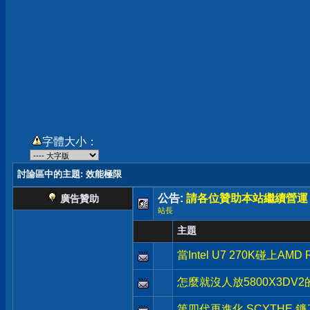
字體大小：
討論區中的主題
: 效能極限
公告:
請各位贊助本站繼續營運
廣告贊助
站長
主題
當Intel U7 270K碰上
怎麼就沒人放5800X3DV
第四代再進化 SCYTHE 鐮刀 