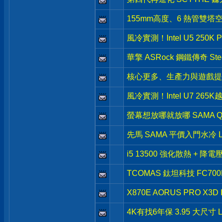
155mm高度、6 熱管雙塔空
風冷實測！Intel U5 250
華擎 ASRock 鋼鐵傳奇 Stee
核心更多、生產力與遊戲提升- Int
風冷實測！Intel U7 265
螢幕想放哪就放哪 SAMA Q
先馬 SAMA 平價入門水冷 L
i5 13500 強化散熱 + 降
TCOMAS 鈦坦科技 FC7
X870E AORUS PRO X3
4K有找6年保 3.95 大尺寸 