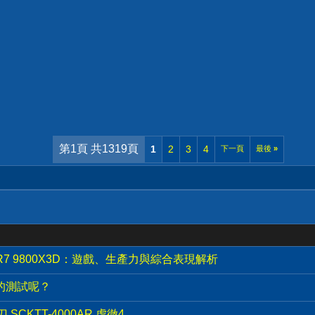
第1頁 共1319頁
1
2
3
4
下一頁
最後
»
AMD R7 9800X3D：遊戲、生產力與綜合表現解析
2的測試呢？
SCKTT-4000AR 虎徹4