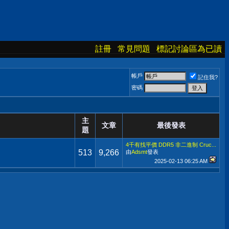
註冊
常見問題
標記討論區為已讀
帳戶
記住我?
密碼
主
文章
最後發表
題
4千有找平價 DDR5 非二進制 Cruc...
513
9,266
由
Adsmt
發表
2025-02-13
06:25 AM