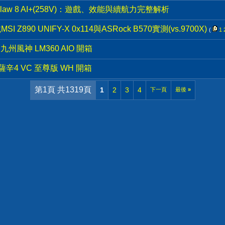
碰上Claw 8 AI+(258V)：遊戲、效能與續航力完整解析
K搭載MSI Z890 UNIFY-X 0x114與ASRock B570實測(vs.9700X)
(
1
九州風神 LM360 AIO 開箱
阿薩辛4 VC 至尊版 WH 開箱
第1頁 共1319頁
1
2
3
4
下一頁
最後
»