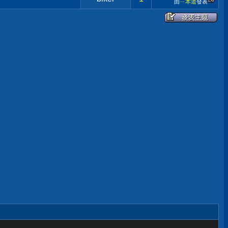
由
ㄧ本道
發表