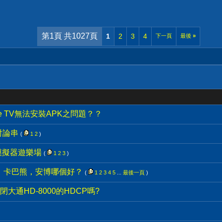
第1頁 共1027頁
1
2
3
4
下一頁
最後
»
e TV無法安裝APK之問題？？
討論串
(
1
2
)
的模擬器遊樂場
(
1
2
3
)
D，卡巴熊，安博哪個好？
(
1
2
3
4
5
...
最後一頁
)
通HD-8000的HDCP嗎?