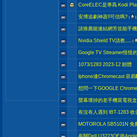
CoreELEC是專爲 Kodi Pl
安博追劇神器!!可信嗎?
(
1
請推薦能連結網芳並能手機
Nvidia Shield TV請教.....
(
Google TV Streamer怪
1073/1283 2023-12 韌體
Iphone連Chromecast 容
想問一下GOOGLE Chrom
螢幕壞掉的老手機當電視盒
有沒有人遇到 IBT-1283
MOTOROLA SB5101N
有關Dell U3223QE接Ap