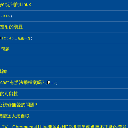
ayer定制的Linux
2
3
4
5
)
投射的裝罝
1
2
3
4
5
...
最後一頁
)
怪的問題
易斷線
ecast 有辦法播檔案嗎?
(
1
2
)
的可能性
 收公視變無聲的問題?
 免費贈送大溪自取
ple TV、Chromecast Ultra開啟4kHDR後暗黑處色層不正常的問題