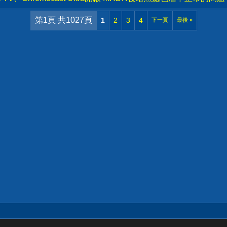
第1頁 共1027頁
1
2
3
4
下一頁
最後
»