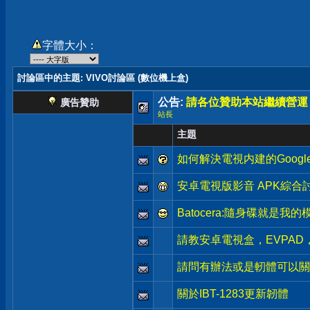
字體大小：
討論區中的主題
: VIVO討論區 (數位機上盒)
公告:
請各位贊助本站繼續營運
廣告贊助
站長
主題
如何解決電視内建的Googl
安卓電視版影音 APK綜合
Batocera:隨身碟就是我
請教安卓電視盒，EVPA
請問有辦法或是軔體可以關閉大
關於IBT-1283更新韌體