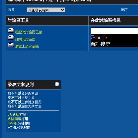
按照:
排序:
討論區工具
在此討論區搜尋
標記此討論區已讀
訂閱此討論區
自訂搜尋
瀏覽上級討論區
發表文章規則
您
不可以
發起新主題
您
不可以
回應主題
您
不可以
上傳附加檔案
您
不可以
編輯您的文章
vB 代碼
打開
表情圖示
打開
[IMG]
代碼
打開
HTML代碼
關閉