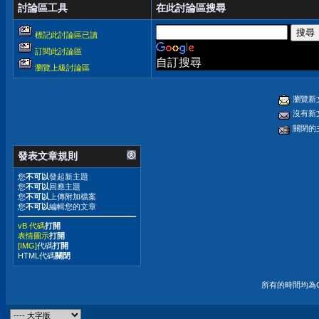
討論區工具
在此討論區搜尋
標記此討論區已讀
訂閱此討論區
自訂搜尋
瀏覽上級討論區
瀏覽新
沒有新
關閉的
發表文章規則
您
不可以
發起新主題
您
不可以
回應主題
您
不可以
上傳附加檔案
您
不可以
編輯您的文章
vB 代碼
打開
表情圖示
打開
[IMG]
代碼
打開
HTML代碼
關閉
所有的時間均為G