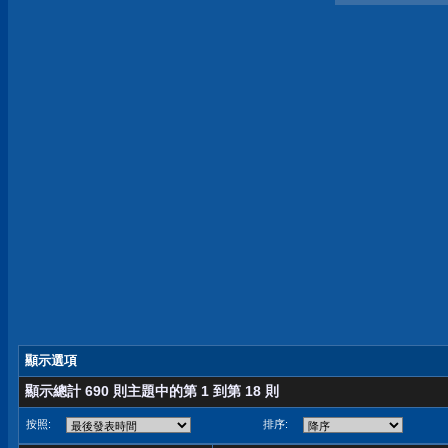
顯示選項
顯示總計 690 則主題中的第 1 到第 18 則
按照:
排序: