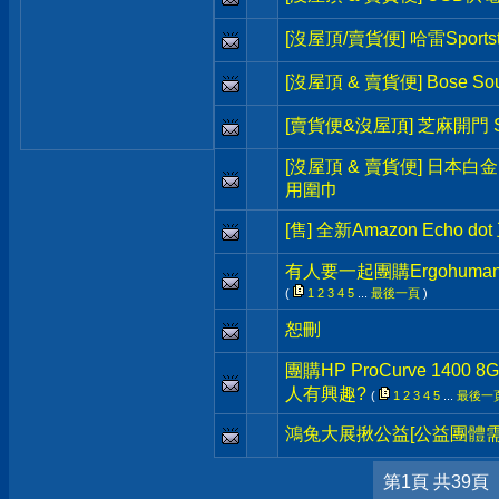
[沒屋頂/賣貨便] 哈雷Sportst
[沒屋頂 & 賣貨便] Bose So
[賣貨便&沒屋頂] 芝麻開門 S
[沒屋頂 & 賣貨便] 日本白
用圍巾
[售] 全新Amazon Echo 
有人要一起團購Ergohum
(
1
2
3
4
5
...
最後一頁
)
恕刪
團購HP ProCurve 1400 8G
人有興趣?
(
1
2
3
4
5
...
最後一
鴻兔大展揪公益[公益團體需
第1頁 共39頁