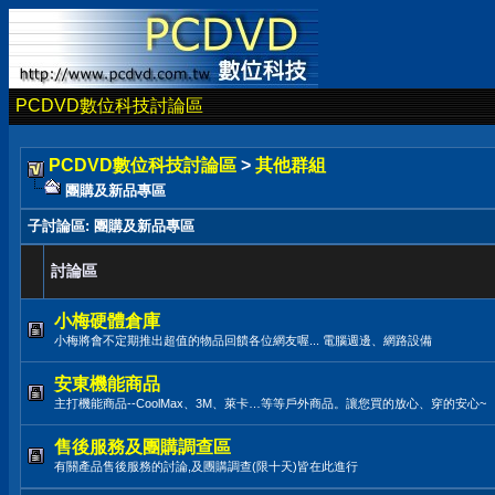
PCDVD數位科技討論區
PCDVD數位科技討論區
>
其他群組
團購及新品專區
子討論區
: 團購及新品專區
討論區
小梅硬體倉庫
小梅將會不定期推出超值的物品回饋各位網友喔... 電腦週邊、網路設備
安東機能商品
主打機能商品--CoolMax、3M、萊卡…等等戶外商品。讓您買的放心、穿的安心~
售後服務及團購調查區
有關產品售後服務的討論,及團購調查(限十天)皆在此進行