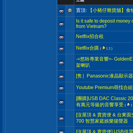
置頂:
【小豬仔雜貨舖】食
Is it safe to deposit money
from Vietnam?
Netflix招合租
Netflix合購
(
1
2
)
-=悠聆專業音響=- Golden
架喇叭
[售］Panasonic液晶顯示
Youtube Premium尋找合組
[團購]USB DAC Classi
有萬元等級的音響享受
(
1
[沒屋頂 & 賣貨便 & 台東面交] 
700 智慧家庭娛樂揚聲器
[沒屋頂 & 賣貨便] USB