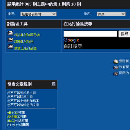
顯示總計 963 則主題中的第 1 到第 18 則
按照:
排序:
討論區工具
在此討論區搜尋
標記此討論區已讀
訂閱此討論區
自訂搜尋
瀏覽上級討論區
瀏覽新
沒有新
關閉的
發表文章規則
您
不可以
發起新主題
您
不可以
回應主題
您
不可以
上傳附加檔案
您
不可以
編輯您的文章
vB 代碼
打開
表情圖示
打開
[IMG]
代碼
打開
HTML代碼
關閉