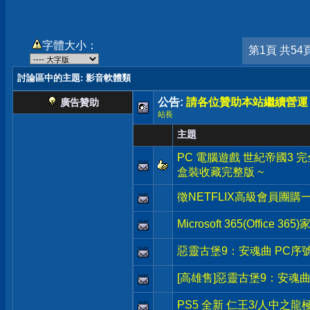
字體大小：
第1頁 共54
討論區中的主題
: 影音軟體類
公告:
請各位贊助本站繼續營運
廣告贊助
站長
主題
PC 電腦遊戲 世紀帝國3 完全版 Ag
盒裝收藏完整版 ~
徵NETFLIX高級會員團購
Microsoft 365(Office 3
惡靈古堡9：安魂曲 PC序
[高雄售]惡靈古堡9：安魂曲
PS5 全新 仁王3/人中之龍