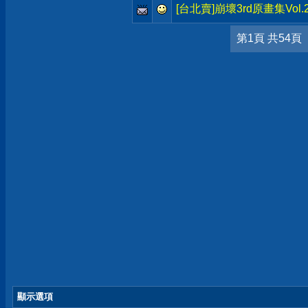
[台北賣]崩壞3rd原畫集Vol
第1頁 共54頁
顯示選項