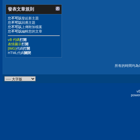
發表文章規則
您
不可以
發起新主題
您
不可以
回應主題
您
不可以
上傳附加檔案
您
不可以
編輯您的文章
vB 代碼
打開
表情圖示
打開
[IMG]
代碼
打開
HTML代碼
關閉
所有的時間均為G
vB
power