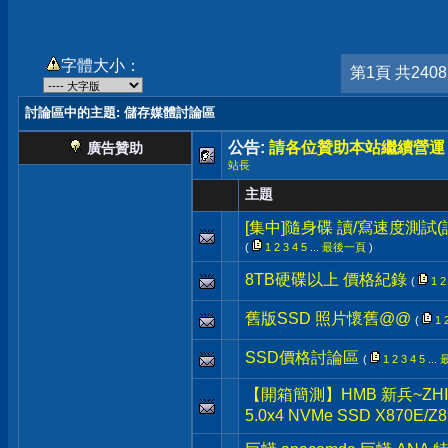
字體大小：
第1頁 共240
討論區中的主題
: 儲存媒體討論區
公告:
請各位贊助本站繼續營運
廣告贊助
站長
主題
[集中]隨身碟 讀/寫速度測試
(
1
2
3
4
5
...
最後一頁
)
8TB硬碟以上 價格紀錄
(
1
2
舊版SSD 照片懷舊@@
(
1
SSD價格討論區
(
1
2
3
4
5
...
【開箱簡測】HMB 新兵~ZHITAI 
5.0x4 NVMe SSD X870E