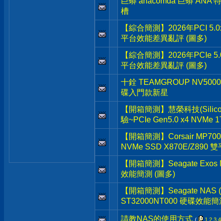
巨蟒 anacomda 巨蟒 ANA
槽
【綜合簡測】2026年PCI 5.0x
平台效能差異亂評 (圖多)
【綜合簡測】2026年PCIe 5.
平台效能差異亂評 (圖多)
十銓 TEAMGROUP NV5000 
碟入門款新星
【開箱簡測】慧榮科技(Silicon 
驗~PCIe Gen5.0 x4 NVMe
【開箱簡測】Corsair MP700 Pr
NVMe SSD X870E/Z890
【開箱簡測】Seagate Exos M
效能簡測 (圖多)
【開箱簡測】Seagate NAS (那嘶
ST32000NT000 硬碟效能簡
請教NAS的使用方式
(
1
2
3
4