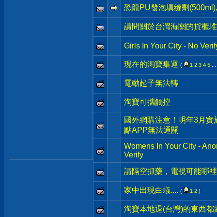
恐龍PU發泡填縫劑(500m
請問關於台灣海關的貨櫃堆
Girls In Your City - No Ve
現在的淘寶集運
(
1
2
3
4
5
..
電動起子無法轉
淘寶可攜觸控
國外網購注意！明年3月實
點APP無法通關
Womens In Your City - An
Verify
請隔空抓藥，電視可能哪裡
家中出現白蟻....
(
1
2
)
淘寶本地退(台灣)的東西都