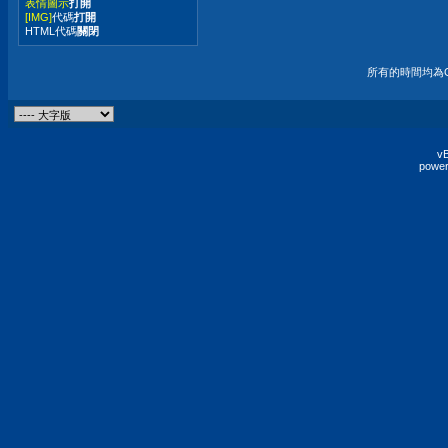
表情圖示
打開
[IMG]
代碼
打開
HTML代碼
關閉
所有的時間均為G
vB
power