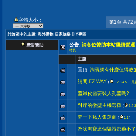
字體大小：
第1頁 共72
討論區中的主題
: 海外購物,居家修繕,DIY專區
公告:
請各位贊助本站繼續營運
廣告贊助
站長
主題
置頂:
淘寶網有什麼值得敗
請問 EZ WAY
(
1
2
3
4
5
...
最
蓋鐵皮需要裝人孔蓋嗎?
對岸的微型主機選擇
(
1
2
3
問一下私人集運商
(
1
2
)
為啥淘寶這個驗證都過不了