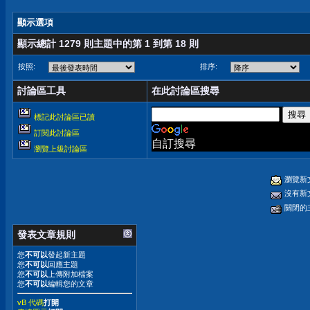
顯示選項
顯示總計 1279 則主題中的第 1 到第 18 則
按照:
排序:
討論區工具
在此討論區搜尋
標記此討論區已讀
訂閱此討論區
自訂搜尋
瀏覽上級討論區
瀏覽新
沒有新
關閉的
發表文章規則
您
不可以
發起新主題
您
不可以
回應主題
您
不可以
上傳附加檔案
您
不可以
編輯您的文章
vB 代碼
打開