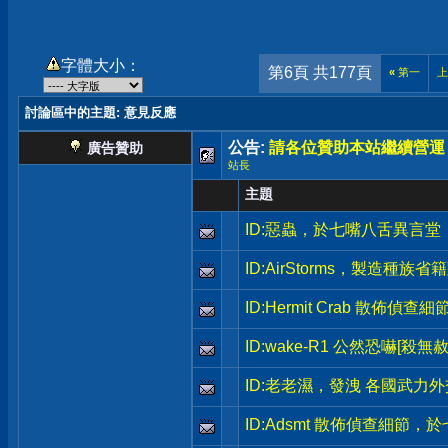
字體大小：
第6頁 共177頁
«
第一
上
討論區中的主題
: 意見反應
公告:
請各位贊助本站繼續營運
廣告贊助
站長
主題
ID:惡蟲，於七嘴八舌異言
ID:AirStorms，製造種
ID:Hermit Crab 散佈
ID:wake-R1 公然恐嚇[
ID:老老濕，發洩 各國武力
ID:Adsmt 散佈偵查細節