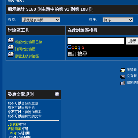
顯示總計 3180 則主題中的第 91 到第 108 則
按照:
排序:
討論區工具
在此討論區搜尋
標記此討論區已讀
訂閱此討論區
自訂搜尋
瀏覽上級討論區
瀏覽新
沒有新
關閉的
發表文章規則
您
不可以
發起新主題
您
不可以
回應主題
您
不可以
上傳附加檔案
您
不可以
編輯您的文章
vB 代碼
打開
表情圖示
打開
[IMG]
代碼
打開
HTML代碼
關閉