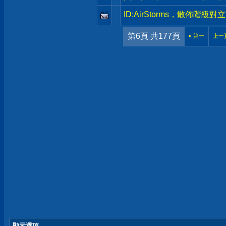
ID:AirStorms，散佈階
第6頁 共177頁
«
第一
上一
顯示選項