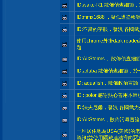
ID:wake-R1 散佈偵查細
ID:mmx1688 ，疑似遭盜帳
ID:不當的字眼，發洩 各
使用chrome外掛dark re
題
ID:AirStorms， 散佈
ID:arluba 散佈偵查細節
ID: aquafish，散佈政
ID : polor 感謝熱心善
ID:法夫尼爾，發洩 各國武
ID:AirStorms，散佈污
一堆居住地為USA(美國)
資訊(並使用隱藏連結導向惡