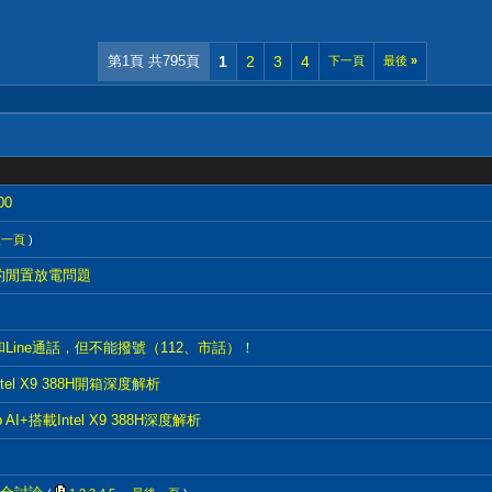
第1頁 共795頁
1
2
3
4
下一頁
最後
»
00
後一頁
)
 3的閒置放電問題
訊和Line通話，但不能撥號（112、市話）！
tel X9 388H開箱深度解析
p AI+搭載Intel X9 388H深度解析