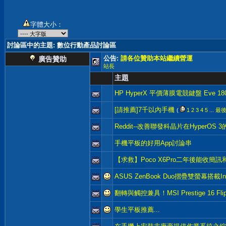
字體大小：
討論區中的主題
: 數位行動產品討論區
公告:
請各位贊助本站繼續營運
廣告贊助
站長
主題
HP HyperX 平價薄膜電競鍵盤 Eve 18
[請推薦]7千以內手機
(
1
2
3
4
5
...
最
Reddit--改善聯發科晶片在HyperOS
手機平板的好用App討論串
【求救】Poco X6Pro二年後能收簡
ASUS ZenBook Duo摺疊雙螢幕搭載In
翻轉與觸控兼具！MSI Prestige 16 Fli
學生平板推薦...