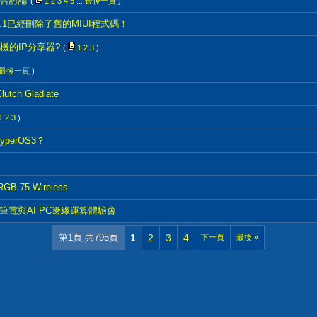
合討論
(
1
2
3
4
5
...
最後一頁
)
 3.1已經刪除了舊的MIUI程式碼！
的IP分享器?
(
1
2
3
)
最後一頁
)
ch Gladiate
1
2
3
)
perOS3？
B 75 Wireless
系列3筆電與AI PC邊緣運算體驗會
第1頁 共795頁
1
2
3
4
下一頁
最後
»