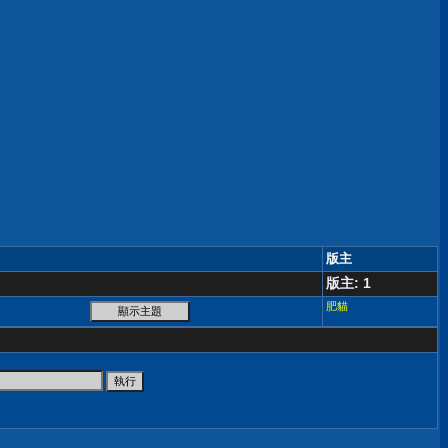
版主
版主: 1
肥貓