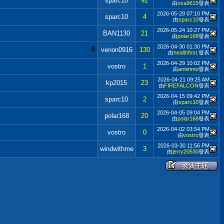
sparc10
92
由
oxa9615
發表
2026-05-28
07:10 PM
sparc10
4
由
sparc10
發表
2026-05-24
10:27 PM
BAN1130
21
由
polar168
發表
2026-04-30
01:30 PM
venon0916
130
由
healthfirst.
發表
2026-04-29
10:02 PM
vostro
1
由
amimmo
發表
2026-04-21
09:25 AM
kp2015
23
由
FIREFALCON
發表
2026-04-15
09:42 PM
sparc10
2
由
sparc10
發表
2026-04-05
09:04 PM
polar168
20
由
polar168
發表
2026-04-02
03:54 PM
vostro
0
由
vostro
發表
2026-03-30
11:56 PM
windwithme
3
由
jerry20530
發表