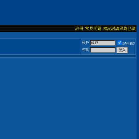
註冊
常見問題
標記討論區為已讀
帳戶
記住我?
密碼