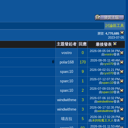
討論區工具
瀏覽:
4,770,685
2023-07-05
主題發起者
回應
最後發表
2026-08-05
04:34 PM
vostro
0
由
vostro
發表
2026-08-05
11:48 AM
polar168
170
由
cys070
發表
2026-08-02
01:21 PM
sparc10
9
由
cys070
發表
2026-07-12
07:30 PM
sparc10
1
由
sparc10
發表
2026-07-09
03:09 PM
sparc10
2
由
sparc10
發表
2026-07-06
10:32 PM
windwithme
3
由
windwithme
發表
2026-06-17
02:35 PM
windwithme
3
由
windwithme
發表
2026-06-17
02:28 PM
喵吉拉
5
由
冰的啦魔王大人
發表
2026-06-01
11:53 AM