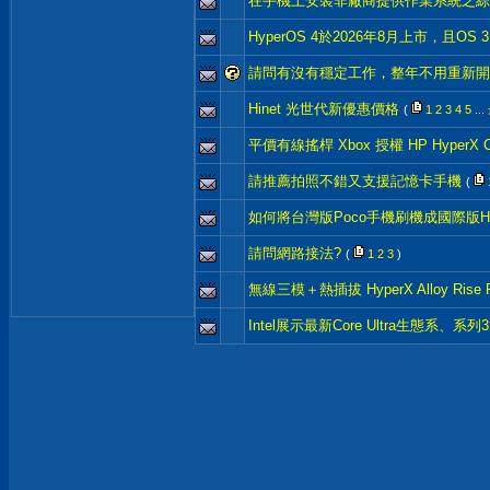
在手機上安裝非廠商提供作業系統之綜
HyperOS 4於2026年8月上市，且OS
請問有沒有穩定工作，整年不用重新開機
Hinet 光世代新優惠價格
(
1
2
3
4
5
...
平價有線搖桿 Xbox 授權 HP HyperX Clut
請推薦拍照不錯又支援記憶卡手機
(
如何將台灣版Poco手機刷機成國際版Hy
請問網路接法?
(
1
2
3
)
無線三模＋熱插拔 HyperX Alloy Rise RG
Intel展示最新Core Ultra生態系、