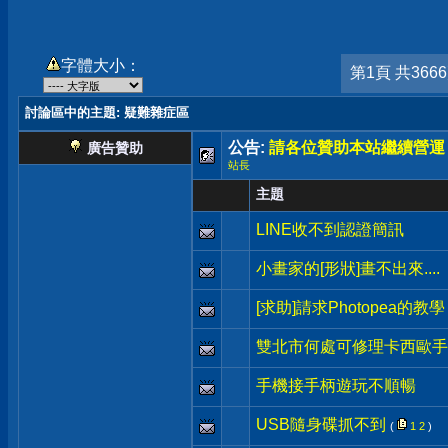
字體大小：
第1頁 共366
討論區中的主題
: 疑難雜症區
公告:
請各位贊助本站繼續營運
廣告贊助
站長
主題
LINE收不到認證簡訊
小畫家的[形狀]畫不出來....
[求助]請求Photopea的教學
雙北市何處可修理卡西歐手錶
手機接手柄遊玩不順暢
USB隨身碟抓不到
(
1
2
)