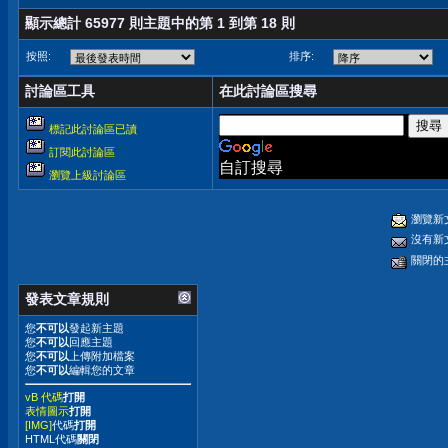
顯示總計 65977 則主題中的第 1 到第 18 則
按照:
排序:
討論區工具
在此討論區搜尋
標記此討論區已讀
訂閱此討論區
自訂搜尋
瀏覽上級討論區
瀏覽新
沒有新
關閉的
發表文章規則
您
不可以
發起新主題
您
不可以
回應主題
您
不可以
上傳附加檔案
您
不可以
編輯您的文章
vB 代碼
打開
表情圖示
打開
[IMG]
代碼
打開
HTML代碼
關閉