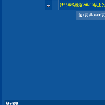
請問事務機沒WIN10以上的
第1頁 共3666頁
顯示選項