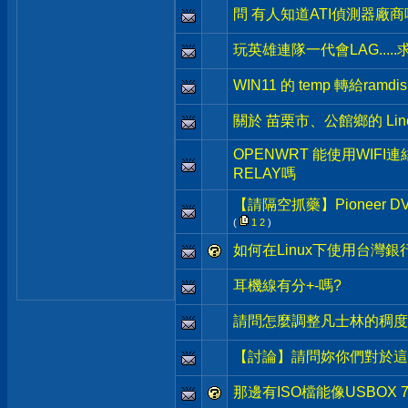
問 有人知道ATI偵測器廠商
玩英雄連隊一代會LAG.....
WIN11 的 temp 轉給ramdis
關於 苗栗市、公館鄉的 Lin
OPENWRT 能使用WIFI
RELAY嗎
【請隔空抓藥】Pioneer
(
1
2
)
如何在Linux下使用台灣
耳機線有分+-嗎?
請問怎麼調整凡士林的稠度
【討論】請問妳你們對於這
那邊有ISO檔能像USBOX 