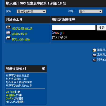
顯示總計 963 則主題中的第 1 到第 18 則
按照:
排序:
討論區工具
在此討論區搜尋
標記此討論區已讀
訂閱此討論區
自訂搜尋
瀏覽上級討論區
瀏覽新
沒有新
關閉的
發表文章規則
您
不可以
發起新主題
您
不可以
回應主題
您
不可以
上傳附加檔案
您
不可以
編輯您的文章
vB 代碼
打開
表情圖示
打開
[IMG]
代碼
打開
HTML代碼
關閉