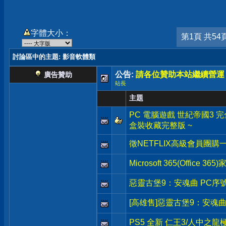
字體大小：
第1頁 共54
討論區中的主題
: 影音軟體類
公告:
請各位贊助本站繼續營運
廣告贊助
站長
主題
PC 電腦遊戲 世紀帝國3 完全版 Ag
盒裝收藏完整版 ~
徵NETFLIX高級會員團購
Microsoft 365(Office 3
惡靈古堡9：安魂曲 PC序
[高雄售]惡靈古堡9：安魂曲
PS5 全新 仁王3/人中之龍