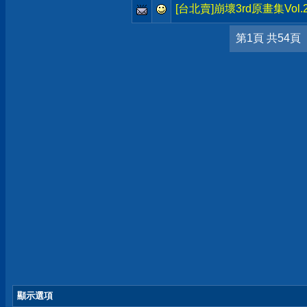
[台北賣]崩壞3rd原畫集Vol
第1頁 共54頁
顯示選項