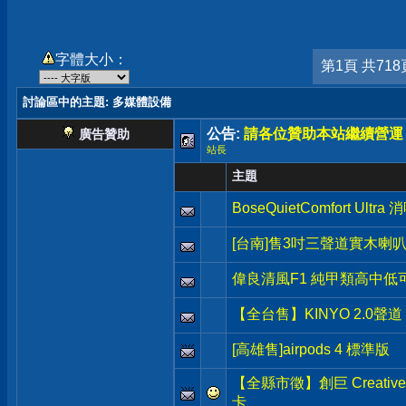
字體大小：
第1頁 共718
討論區中的主題
: 多媒體設備
公告:
請各位贊助本站繼續營運
廣告贊助
站長
主題
BoseQuietComfort Ultr
[台南]售3吋三聲道實木
偉良清風F1 純甲類高中低可
【全台售】KINYO 2.0聲道
[高雄售]airpods 4 標準版
【全縣市徵】創巨 Creative X
卡