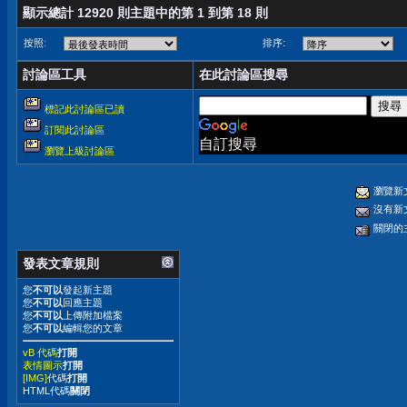
顯示總計 12920 則主題中的第 1 到第 18 則
按照:
排序:
討論區工具
在此討論區搜尋
標記此討論區已讀
訂閱此討論區
自訂搜尋
瀏覽上級討論區
瀏覽新
沒有新
關閉的
發表文章規則
您
不可以
發起新主題
您
不可以
回應主題
您
不可以
上傳附加檔案
您
不可以
編輯您的文章
vB 代碼
打開
表情圖示
打開
[IMG]
代碼
打開
HTML代碼
關閉