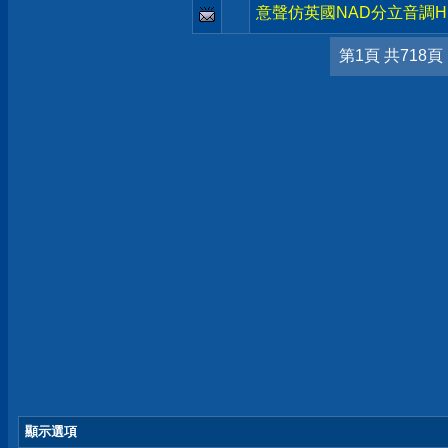
意聲仿英國NAD分立音調HI
第1頁 共718頁
顯示選項