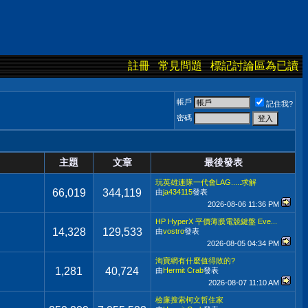
註冊
常見問題
標記討論區為已讀
帳戶
記住我?
密碼
主題
文章
最後發表
玩英雄連隊一代會LAG.....求解
66,019
344,119
由
ja434115
發表
2026-08-06
11:36 PM
HP HyperX 平價薄膜電競鍵盤 Eve...
14,328
129,533
由
vostro
發表
2026-08-05
04:34 PM
淘寶網有什麼值得敗的?
1,281
40,724
由
Hermit Crab
發表
2026-08-07
11:10 AM
檢廉搜索柯文哲住家