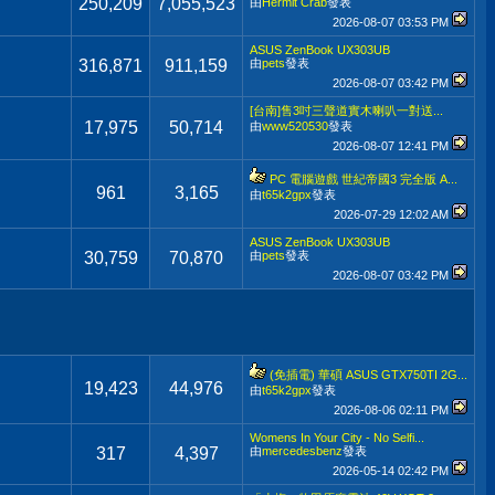
250,209
7,055,523
由
Hermit Crab
發表
2026-08-07
03:53 PM
ASUS ZenBook UX303UB
316,871
911,159
由
pets
發表
2026-08-07
03:42 PM
[台南]售3吋三聲道實木喇叭一對送...
17,975
50,714
由
www520530
發表
2026-08-07
12:41 PM
PC 電腦遊戲 世紀帝國3 完全版 A...
961
3,165
由
t65k2gpx
發表
2026-07-29
12:02 AM
ASUS ZenBook UX303UB
30,759
70,870
由
pets
發表
2026-08-07
03:42 PM
(免插電) 華碩 ASUS GTX750TI 2G...
19,423
44,976
由
t65k2gpx
發表
2026-08-06
02:11 PM
Womens In Your City - No Selfi...
317
4,397
由
mercedesbenz
發表
2026-05-14
02:42 PM