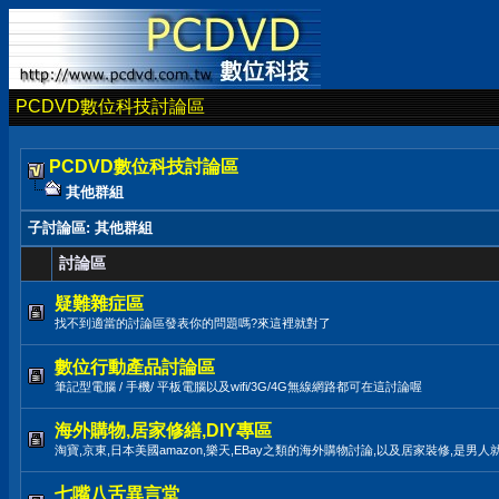
PCDVD數位科技討論區
PCDVD數位科技討論區
其他群組
子討論區
: 其他群組
討論區
疑難雜症區
找不到適當的討論區發表你的問題嗎?來這裡就對了
數位行動產品討論區
筆記型電腦 / 手機/ 平板電腦以及wifi/3G/4G無線網路都可在這討論喔
海外購物,居家修繕,DIY專區
淘寶,京東,日本美國amazon,樂天,EBay之類的海外購物討論,以及居家裝修,是男人
七嘴八舌異言堂