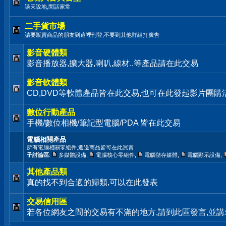
談天說地,閒話家常
二手貨市場
請要販賣商品的朋友到這裡刊登,不要到其他群組打廣告
影音硬體類
影音播放器,擴大器,喇叭,線材..等產品請在此交易
影音軟體類
CD,DVD等軟體產品皆在此交易,也可在此發起影片團購
數位行動產品
手機/數位相機/筆記型電腦/PDA 皆在此交易
電腦相關產品
所有電腦相關零組件,週邊商品皆可在此買賣
子討論區
:
多媒體設備
,
電腦核心零組件
,
電腦儲存媒體
,
電腦顯示設備
,
其他產品類
真的找不到合適的歸類,可以在此發表
交易信用區
若各位網友之間的交易有不滿的地方,請到此區發言,並講