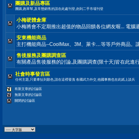
團購及新品專區
團購,跑單幫,及常態銷售的請在此處刊登,勿到二手市場刊登
小梅硬體倉庫
小梅將會不定期推出超值的物品回饋各位網友喔... 電腦
安東機能商品
主打機能商品--CoolMax、3M、萊卡…等等戶外商品
售後服務及團購調查區
有關產品售後服務的討論,及團購調查(限十天)皆在此進
社會時事發言區
任何主題,只要牽扯到顏色,請在這裡發洩 各國武力外交,他國事務也在此紙上談兵
有新文章的討論區
無新文章的討論區
關閉的討論區