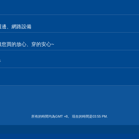
週邊、網路設備
。讓您買的放心、穿的安心~
行
所有的時間均為GMT +8。 現在的時間是
03:55 PM
.