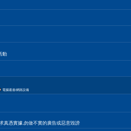
活動
電腦週邊/網路設備
求真憑實據,勿做不實的廣告或惡意毀謗