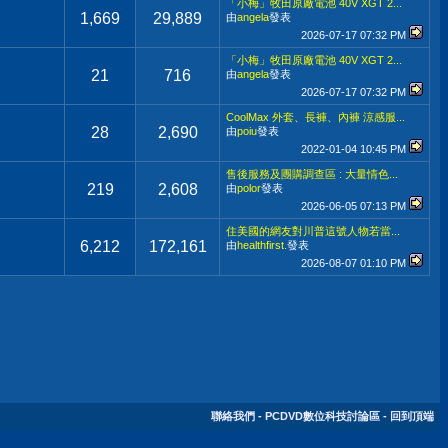
「小梅」牧田原廠電池 40V XGT 2...
1,669
29,889
由
angela
發表
2026-07-17
07:32 PM
「小梅」牧田原廠電池 40V XGT 2...
21
716
由
angela
發表
2026-07-17
07:32 PM
CoolMax 外套、長褲、內褲 涼感服...
28
2,690
由
poiu
發表
2022-01-04
10:45 PM
售後服務及團購調查區 : 大量情色...
219
2,608
由
polor
發表
2026-06-05
07:13 PM
住美國的網友對川普這號人物若當...
6,212
172,161
由
healthfirst.
發表
2026-08-07
01:10 PM
聯絡我們
-
PCDVD數位科技討論區
-
回到頂端