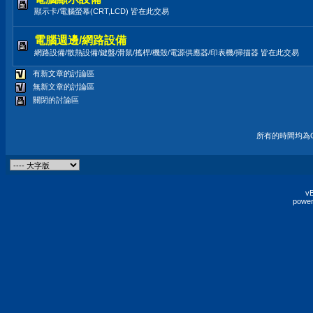
顯示卡/電腦螢幕(CRT,LCD) 皆在此交易
電腦週邊/網路設備
網路設備/散熱設備/鍵盤/滑鼠/搖桿/機殼/電源供應器/印表機/掃描器 皆在此交易
有新文章的討論區
無新文章的討論區
關閉的討論區
所有的時間均為G
vB
power