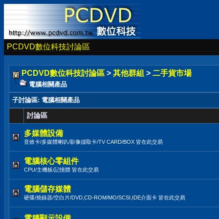
PCDVD數位科技討論區
PCDVD數位科技討論區
>
其他群組
>
二手貨市場
電腦相關產品
子討論區
: 電腦相關產品
討論區
多媒體設備
音效卡/多媒體喇叭/影像擷取卡/TV CARD/BOX 皆在此交易
電腦核心零組件
CPU/主機板/記憶體 皆在此交易
電腦儲存媒體
硬碟/燒錄器/空白片/DVD,CD-ROM/MO/SCSI,IDE介面卡 皆在此交易
電腦顯示設備