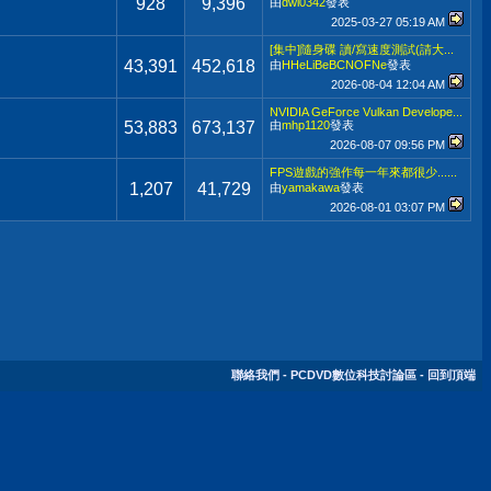
928
9,396
由
dwi0342
發表
2025-03-27
05:19 AM
[集中]隨身碟 讀/寫速度測試(請大...
43,391
452,618
由
HHeLiBeBCNOFNe
發表
2026-08-04
12:04 AM
NVIDIA GeForce Vulkan Develope...
53,883
673,137
由
mhp1120
發表
2026-08-07
09:56 PM
FPS遊戲的強作每一年來都很少......
1,207
41,729
由
yamakawa
發表
2026-08-01
03:07 PM
聯絡我們
-
PCDVD數位科技討論區
-
回到頂端