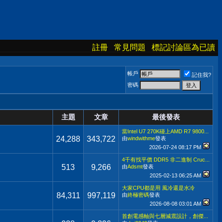
註冊
常見問題
標記討論區為已讀
帳戶
記住我?
密碼
主題
文章
最後發表
當Intel U7 270K碰上AMD R7 9800...
24,288
343,722
由
windwithme
發表
2026-07-24
08:17 PM
4千有找平價 DDR5 非二進制 Cruc...
513
9,266
由
Adsmt
發表
2025-02-13
06:25 AM
大家CPU都是用 風冷還是水冷
84,311
997,119
由
終極密碼
發表
2026-08-08
03:01 AM
首創電感軸與七層減震設計，創傑...