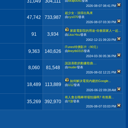
31,049
304,111
由
skap0091
發表
2026-08-07
08:41 PM
超少女 - 淡得出鳥來
47,742
733,987
由
cys070
發表
2026-08-07
03:30 PM
家庭電影院的用途-你會跟家人一起...
91
3,934
由
Lisa Hsu
發表
2002-12-21
09:20 PM
iTunes特價影片（90元）
9,363
140,626
由
lineytb0315
發表
2024-03-30
05:36 PM
說說喜歡的動畫歌曲....
8,060
81,548
由
muder
發表
2026-08-02
12:21 PM
如何解決電視内建的Google...
18,489
113,889
由
U12
發表
2026-06-22
09:28 AM
有人會去職棒球場拍攝嗎? 有推薦...
35,269
392,970
由
Y游
發表
2026-08-07
03:03 PM