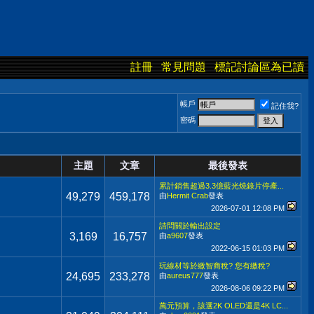
註冊
常見問題
標記討論區為已讀
帳戶
記住我?
密碼
主題
文章
最後發表
累計銷售超過3.3億藍光燒錄片停產...
49,279
459,178
由
Hermit Crab
發表
2026-07-01
12:08 PM
請問關於輸出設定
3,169
16,757
由
a9607
發表
2022-06-15
01:03 PM
玩線材等於繳智商稅? 您有繳稅?
24,695
233,278
由
aureus777
發表
2026-08-06
09:22 PM
萬元預算，該選2K OLED還是4K LC...