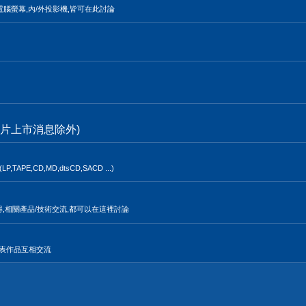
電腦螢幕,內/外投影機,皆可在此討論
片上市消息除外)
,CD,MD,dtsCD,SACD ...)
得,相關產品/技術交流,都可以在這裡討論
發表作品互相交流