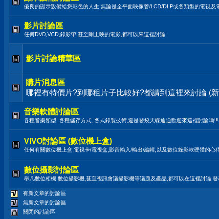
優良的顯示設備給您彩色的人生,無論是全平面映像管/LCD/DLP或各類型的電視及
影片討論區
任何DVD,VCD,錄影帶,甚至剛上映的電影,都可以來這裡討論
影片討論精華區
購片消息區
哪裡有特價片?到哪租片子比較好?都請到這裡來討論 (新
音樂軟體討論區
各種音樂類型, 各種儲存方式, 各式錄製技術,還是發燒天碟通通歡迎來這裡討論呦!!!(LP,TAPE
VIVO討論區 (數位機上盒)
任何有關數位機上盒,電視卡/電視盒,影音輸入/輸出/編輯,以及數位錄影軟硬體的心
數位攝影討論區
舉凡數位相機,數位攝影機,甚至視訊會議攝影機等議題及產品,都可以在這裡討論,
有新文章的討論區
無新文章的討論區
關閉的討論區