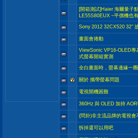
[開箱測試]Haier 海爾量子點 
LE55S80EUX ~平價機也
Sony 2012 32CX520 32"
畫面會捲動
ViewSonic VP16-O
式螢幕開箱實測
全白畫面時，螢幕邊緣一圈
關於 攜帶螢幕問題
電視開機困難
360Hz 與 OLED 加持 AO
(問卦)非主流品牌的電視會
拆掉還可以用吧