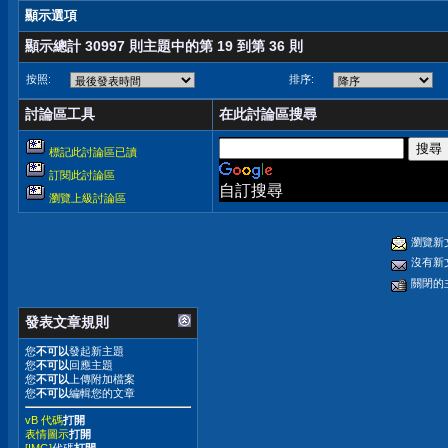
顯示選項
顯示總計 30997 則主題中的第 19 到第 36 則
按照:
排序:
討論區工具
在此討論區搜尋
標記此討論區已讀
訂閱此討論區
自訂搜尋
瀏覽上級討論區
瀏覽新
沒有新
關閉的
發表文章規則
您
不可以
發起新主題
您
不可以
回應主題
您
不可以
上傳附加檔案
您
不可以
編輯您的文章
vB 代碼
打開
表情圖示
打開
[IMG]
代碼
打開