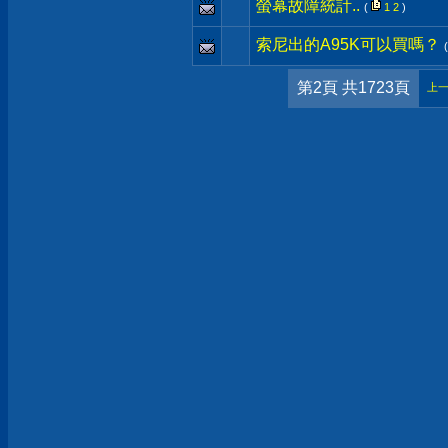
螢幕故障統計..
(
1
2
)
索尼出的A95K可以買嗎？
第2頁 共1723頁
上