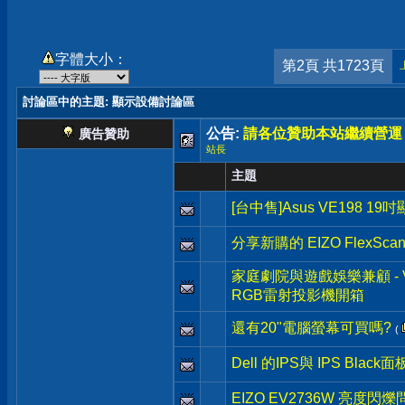
字體大小：
第2頁 共1723頁
討論區中的主題
: 顯示設備討論區
公告:
請各位贊助本站繼續營運
廣告贊助
站長
主題
[台中售]Asus VE198 19
分享新購的 EIZO FlexSca
家庭劇院與遊戲娛樂兼顧 - Vie
RGB雷射投影機開箱
還有20"電腦螢幕可買嗎?
(
Dell 的IPS與 IPS Blac
EIZO EV2736W 亮度閃