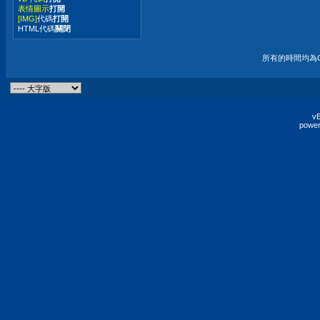
表情圖示
打開
[IMG]
代碼
打開
HTML代碼
關閉
所有的時間均為G
vB
power