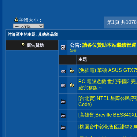
字體大小：
第1頁 共107
討論區中的主題
: 其他產品類
公告:
請各位贊助本站繼續營運
廣告贊助
站長
主題
(免插電) 華碩 ASUS GTX7
PC 電腦遊戲 世紀帝國3 完全版 A
藏完整版 ~
[台北賣]INTEL 星際公民序號(Sta
Code)
[高雄售]Breville BES8
[桃園台中彰化售]亞諾納2