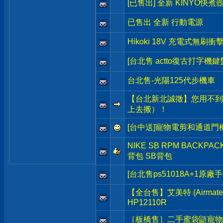
[已售出] 全新 KINYO快煮
已售出 全新 行動電源
Hikoki 18V 充電式無刷
[台北售 actto復古打字機鍵
台北售-光陽125代步機車
【台北新北誠徵】您用不到
上去搬）！
[台中送]寵物電剪和通道門
NIKE SB RPM BACKP
背包 SB背包
[台北售ps51018A+1原廠
【全台售】艾美特 (Airma
HP12110R
［板橋售］二手蜜袋鼯寵物籠