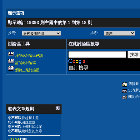
顯示選項
顯示總計 19393 則主題中的第 1 到第 18 則
按照:
排序:
討論區工具
在此討論區搜尋
標記此討論區已讀
訂閱此討論區
自訂搜尋
瀏覽上級討論區
瀏覽新
沒有新
關閉的
發表文章規則
您
不可以
發起新主題
您
不可以
回應主題
您
不可以
上傳附加檔案
您
不可以
編輯您的文章
vB 代碼
打開