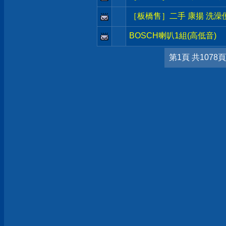
［板橋售］二手 康揚 洗澡便
BOSCH喇叭1組(高低音)
第1頁 共1078頁