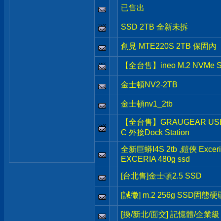
已售出
SSD 2TB 全新未拆
創見 MTE220S 2TB 保固內
【全台售】ineo M.2 NVMe 
金士頓NV2-2TB
金士頓nv1_2tb
【全台售】GRAUGEAR USB3.
C 外接Dock Station
全新巨蟒I4S 2tb ,鎧俠 Exceria
EXCERIA 480g ssd
[台北售]金士頓2.5 SSD
[誠徵] m.2 256g SSD固態硬
[換/新北/面交] 記憶體/企業級 H