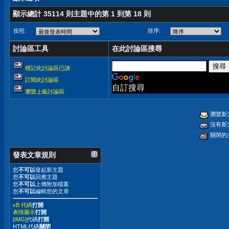
顯示總計 35114 則主題中的第 1 到第 18 則
按照:
排序:
討論區工具
在此討論區搜尋
標記此討論區已讀
訂閱此討論區
自訂搜尋
瀏覽上級討論區
瀏覽新
沒有新
關閉的
發表文章規則
您
不可以
發起新主題
您
不可以
回應主題
您
不可以
上傳附加檔案
您
不可以
編輯您的文章
vB 代碼
打開
表情圖示
打開
[IMG]
代碼
打開
HTML代碼
關閉