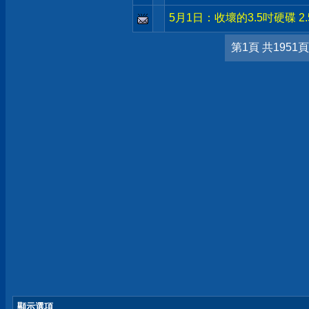
5月1日：收壞的3.5吋硬碟 2.
第1頁 共1951頁
顯示選項