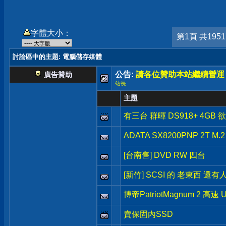
字體大小：
第1頁 共195
討論區中的主題
: 電腦儲存媒體
公告:
請各位贊助本站繼續營運
廣告贊助
站長
主題
有三台 群暉 DS918+ 4GB 
ADATA SX8200PNP 2T M.
[台南售] DVD RW 四台
[新竹] SCSI 的 老東西 還有
博帝PatriotMagnum 2 高速 
賣保固內SSD