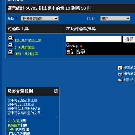
顯示總計 50702 則主題中的第 19 到第 36 則
按照:
排序:
討論區工具
在此討論區搜尋
標記此討論區已讀
訂閱此討論區
自訂搜尋
瀏覽上級討論區
瀏覽新
沒有新
關閉的
發表文章規則
您
不可以
發起新主題
您
不可以
回應主題
您
不可以
上傳附加檔案
您
不可以
編輯您的文章
vB 代碼
打開
表情圖示
打開
[IMG]
代碼
打開
HTML代碼
關閉