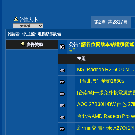
字體大小：
第2頁 共2817頁
討論區中的主題
: 電腦顯示設備
公告:
請各位贊助本站繼續營運
廣告贊助
站長
主題
MSI Radeon RX 6600 ME
［台北售］華碩1660s
[台南徵]一張免外接電源的
AOC 27B30H/BW 白色 27
台北售AMD Radeon Pro W57
新竹面交 賣小米 A27Qi 