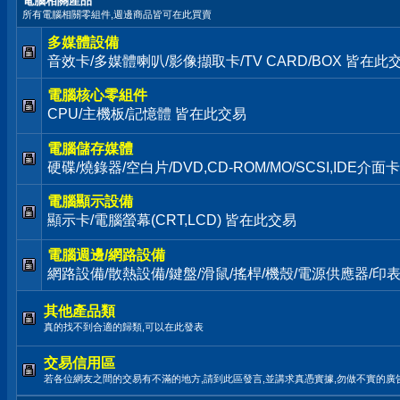
電腦相關產品
所有電腦相關零組件,週邊商品皆可在此買賣
多媒體設備
音效卡/多媒體喇叭/影像擷取卡/TV CARD/BOX 皆在此
電腦核心零組件
CPU/主機板/記憶體 皆在此交易
電腦儲存媒體
硬碟/燒錄器/空白片/DVD,CD-ROM/MO/SCSI,IDE介
電腦顯示設備
顯示卡/電腦螢幕(CRT,LCD) 皆在此交易
電腦週邊/網路設備
網路設備/散熱設備/鍵盤/滑鼠/搖桿/機殼/電源供應器/印
其他產品類
真的找不到合適的歸類,可以在此發表
交易信用區
若各位網友之間的交易有不滿的地方,請到此區發言,並講求真憑實據,勿做不實的廣