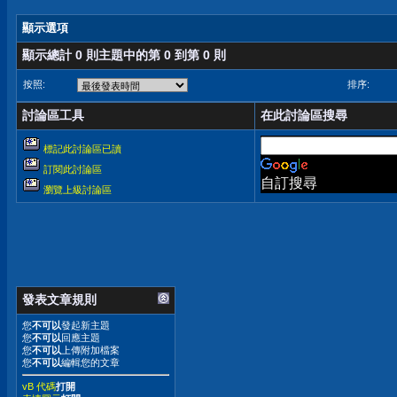
顯示選項
顯示總計 0 則主題中的第 0 到第 0 則
按照:
排序:
討論區工具
在此討論區搜尋
標記此討論區已讀
訂閱此討論區
自訂搜尋
瀏覽上級討論區
發表文章規則
您
不可以
發起新主題
您
不可以
回應主題
您
不可以
上傳附加檔案
您
不可以
編輯您的文章
vB 代碼
打開