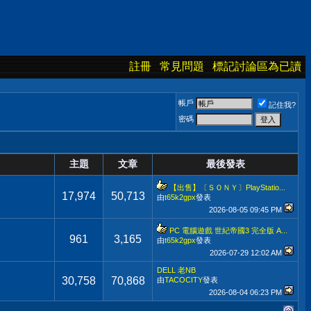
註冊
常見問題
標記討論區為已讀
帳戶
記住我?
密碼
主題
文章
最後發表
【出售】〔ＳＯＮＹ〕PlayStatio...
17,974
50,713
由
t65k2gpx
發表
2026-08-05
09:45 PM
PC 電腦遊戲 世紀帝國3 完全版 A...
961
3,165
由
t65k2gpx
發表
2026-07-29
12:02 AM
DELL 老NB
30,758
70,868
由
TACOCITY
發表
2026-08-04
06:23 PM