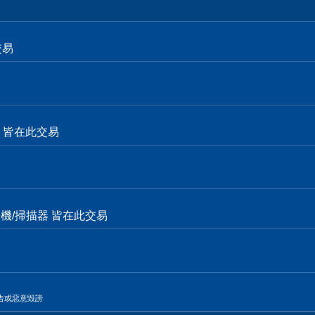
交易
面卡 皆在此交易
表機/掃描器 皆在此交易
告或惡意毀謗