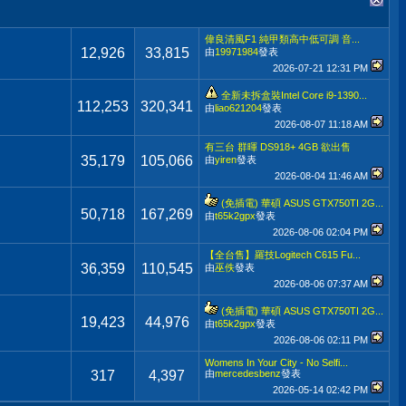
偉良清風F1 純甲類高中低可調 音...
12,926
33,815
由
19971984
發表
2026-07-21
12:31 PM
全新未拆盒裝Intel Core i9-1390...
112,253
320,341
由
liao621204
發表
2026-08-07
11:18 AM
有三台 群暉 DS918+ 4GB 欲出售
35,179
105,066
由
yiren
發表
2026-08-04
11:46 AM
(免插電) 華碩 ASUS GTX750TI 2G...
50,718
167,269
由
t65k2gpx
發表
2026-08-06
02:04 PM
【全台售】羅技Logitech C615 Fu...
36,359
110,545
由
巫佚
發表
2026-08-06
07:37 AM
(免插電) 華碩 ASUS GTX750TI 2G...
19,423
44,976
由
t65k2gpx
發表
2026-08-06
02:11 PM
Womens In Your City - No Selfi...
317
4,397
由
mercedesbenz
發表
2026-05-14
02:42 PM