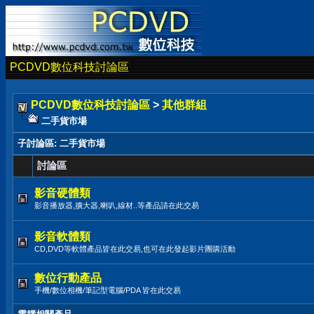
PCDVD數位科技討論區
PCDVD數位科技討論區
>
其他群組
二手貨市場
子討論區
: 二手貨市場
討論區
影音硬體類
影音播放器,擴大器,喇叭,線材..等產品請在此交易
影音軟體類
CD,DVD等軟體產品皆在此交易,也可在此發起影片團購活動
數位行動產品
手機/數位相機/筆記型電腦/PDA 皆在此交易