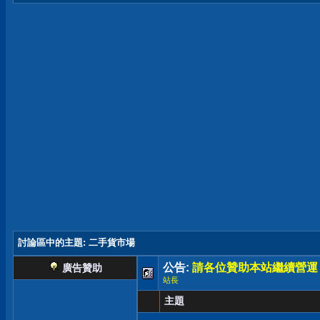
討論區中的主題
: 二手貨市場
公告:
請各位贊助本站繼續營運
廣告贊助
站長
主題