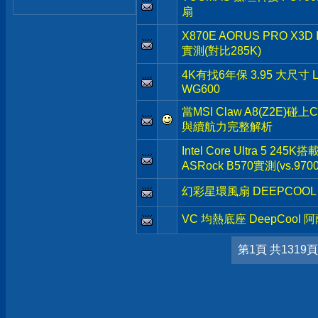
扇
X870E AORUS PRO X3
實測(對比285K)
4K有找6年保 3.95 大尺寸 
WG600
當MSI Claw A8(Z2E)碰上
與續航力完整解析
Intel Core Ultra 5 245K
ASRock B570實測(vs.9700
幻彩星環風扇 DEEPCOOL 
VC 均熱底座 DeepCool 
第1頁 共1319頁