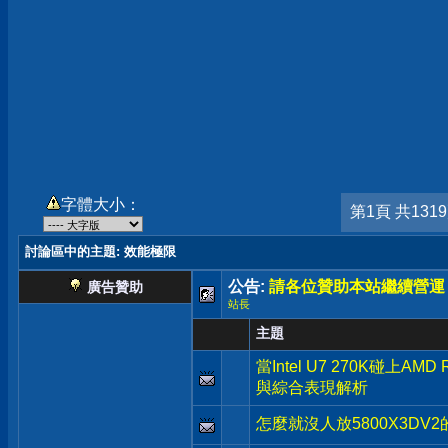
字體大小：
第1頁 共131
討論區中的主題
: 效能極限
公告:
請各位贊助本站繼續營運
廣告贊助
站長
主題
當Intel U7 270K碰上AM
與綜合表現解析
怎麼就沒人放5800X3DV