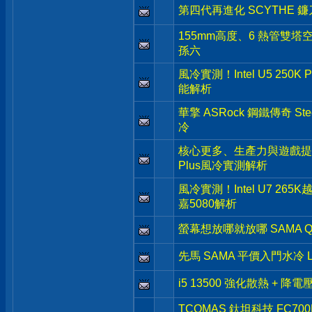
第四代再進化 SCYTHE 鐮刀 
155mm高度、6 熱管雙塔空
孫六
風冷實測！Intel U5 250K
能解析
華擎 ASRock 鋼鐵傳奇 Stee
冷
核心更多、生產力與遊戲提升- Inte
Plus風冷實測解析
風冷實測！Intel U7 265
嘉5080解析
螢幕想放哪就放哪 SAMA Q
先馬 SAMA 平價入門水冷 L
i5 13500 強化散熱 + 降
TCOMAS 鈦坦科技 FC7