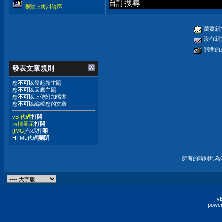
自訂搜尋
瀏覽上級討論區
瀏覽新
沒有新
關閉的
發表文章規則
您
不可以
發起新主題
您
不可以
回應主題
您
不可以
上傳附加檔案
您
不可以
編輯您的文章
vB 代碼
打開
表情圖示
打開
[IMG]
代碼
打開
HTML代碼
關閉
所有的時間均為G
vB
power