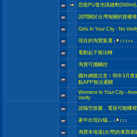
恐龍PU發泡填縫劑(500m
請問關於台灣海關的貨櫃堆
Girls In Your City - No Ve
現在的淘寶集運
(
1
2
3
4
5
..
電動起子無法轉
淘寶可攜觸控
國外網購注意！明年3月實
點APP無法通關
Womens In Your City - An
Verify
請隔空抓藥，電視可能哪裡
家中出現白蟻....
(
1
2
)
淘寶本地退(台灣)的東西都