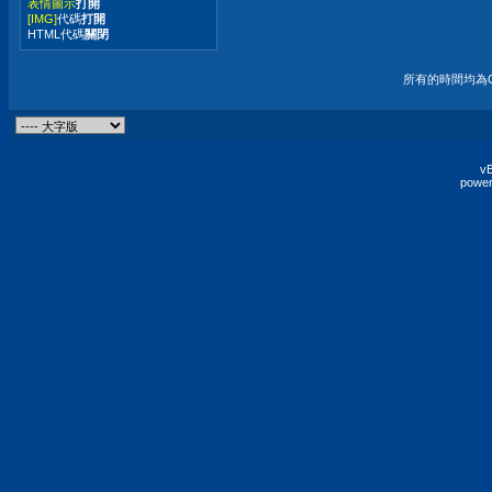
表情圖示
打開
[IMG]
代碼
打開
HTML代碼
關閉
所有的時間均為G
vB
power