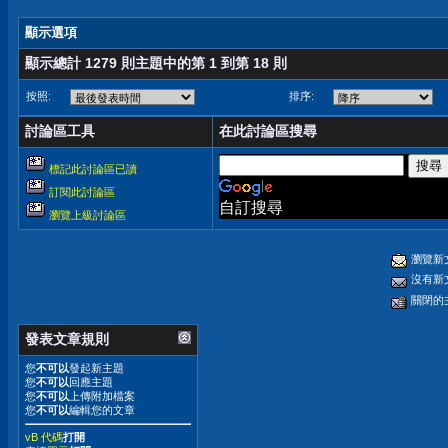
顯示選項
顯示總計 1279 則主題中的第 1 到第 18 則
按照:
排序:
討論區工具
在此討論區搜尋
標記此討論區已讀
訂閱此討論區
自訂搜尋
瀏覽上級討論區
瀏覽新
沒有新
關閉的
發表文章規則
您
不可以
發起新主題
您
不可以
回應主題
您
不可以
上傳附加檔案
您
不可以
編輯您的文章
vB 代碼
打開