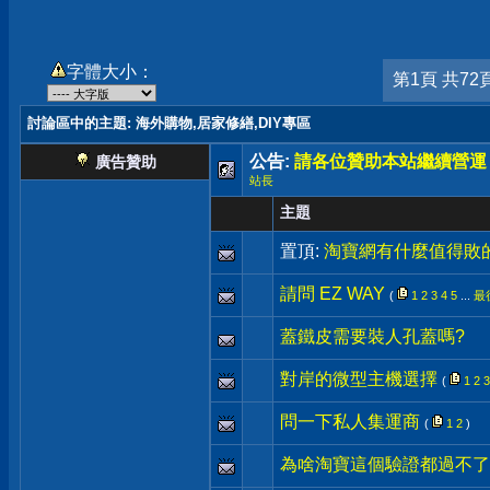
字體大小：
第1頁 共72
討論區中的主題
: 海外購物,居家修繕,DIY專區
公告:
請各位贊助本站繼續營運
廣告贊助
站長
主題
置頂:
淘寶網有什麼值得敗
請問 EZ WAY
(
1
2
3
4
5
...
最
蓋鐵皮需要裝人孔蓋嗎?
對岸的微型主機選擇
(
1
2
3
問一下私人集運商
(
1
2
)
為啥淘寶這個驗證都過不了