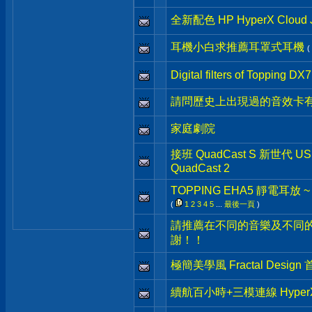
全新配色 HP HyperX Clo
耳機小白求推薦耳罩式耳機
(
Digital filters of Topping DX7
請問歷史上出現過的音效卡有
家庭劇院
接班 QuadCast S 新世代 U
QuadCast 2
TOPPING EHA5 靜電耳放 
(
1
2
3
4
5
...
最後一頁
)
請推薦在不同的音樂及不同
謝！！
極簡美學風 Fractal Desig
續航百小時+三模連線 HyperX Cl