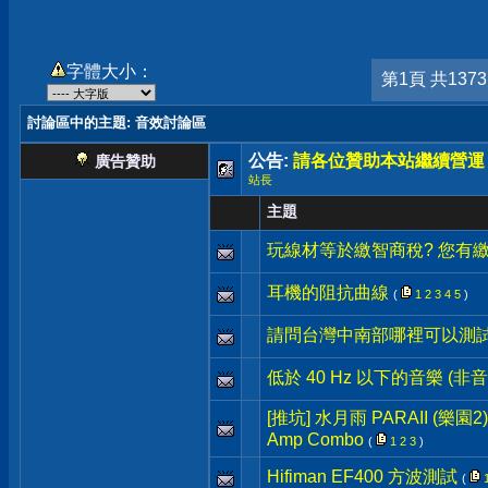
字體大小：
第1頁 共137
討論區中的主題
: 音效討論區
公告:
請各位贊助本站繼續營運
廣告贊助
站長
主題
玩線材等於繳智商稅? 您有繳
耳機的阻抗曲線
(
1
2
3
4
5
)
請問台灣中南部哪裡可以測
低於 40 Hz 以下的音樂 (非音
[推坑] 水月雨 PARAII (樂園2) +
Amp Combo
(
1
2
3
)
Hifiman EF400 方波測試
(