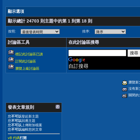
顯示選項
顯示總計 24703 則主題中的第 1 到第 18 則
按照:
排序:
討論區工具
在此討論區搜尋
標記此討論區已讀
訂閱此討論區
自訂搜尋
瀏覽上級討論區
瀏覽新
沒有新
關閉的
發表文章規則
您
不可以
發起新主題
您
不可以
回應主題
您
不可以
上傳附加檔案
您
不可以
編輯您的文章
vB 代碼
打開