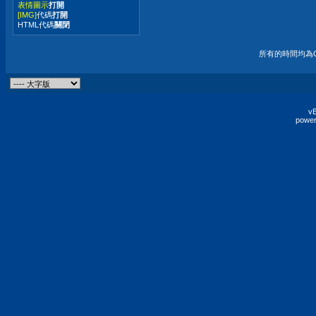
表情圖示
打開
[IMG]
代碼
打開
HTML代碼
關閉
所有的時間均為G
vB
power